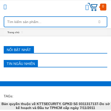
Trang chủ
Menu
0
Trang chủ
DANH
NỔI BẬT NHẤT
MỤC
SẢN
PHẨM
TIN NGẪU NHIÊN
TAGs:
Bản quyền thuộc về KTTSECURITY. GPKD Số 0311317137-Do sở
kế hoạch và Đầu tư TPHCM cấp ngày 7/11/2011