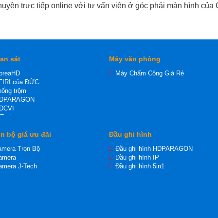
huyện trực tiếp online với tư vấn viên ở góc phải màn hình của
an sát
Máy văn phòng
oreaHD
Máy Chấm Công Giá Rẻ
FIRI của ĐỨC
ống trộm
HDPARAGON
DCVI
-Tech
P
n bộ giá ưu đãi
Đầu ghi hình
 Wifi dùng thẻ nhớ
DTVI
amera Trọn Bộ
Đầu ghi hình HDPARAGON
amera
Đầu ghi hình IP
amera J-Tech
Đầu ghi hình 5in1