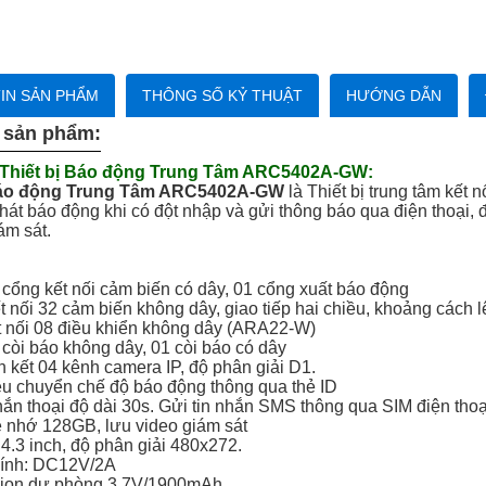
IN SẢN PHẨM
THÔNG SỐ KỶ THUẬT
HƯỚNG DẪN
 sản phẩm:
 Thiết bị Báo động Trung Tâm ARC5402A-GW:
Báo động Trung Tâm ARC5402A-GW
là Thiết bị trung tâm kết 
t báo động khi có đột nhập và gửi thông báo qua điện thoại, 
m sát.
2 cổng kết nối cảm biến có dây, 01 cổng xuất báo động
ết nối 32 cảm biến không dây, giao tiếp hai chiều, khoảng cách
ết nối 08 điều khiển không dây (ARA22-W)
 còi báo không dây, 01 còi báo có dây
ên kết 04 kênh camera IP, độ phân giải D1.
iều chuyển chế độ báo động thông qua thẻ ID
nhắn thoại độ dài 30s. Gửi tin nhắn SMS thông qua SIM điện thoạ
hẻ nhớ 128GB, lưu video giám sát
 4.3 inch, độ phân giải 480x272.
hính: DC12V/2A
i-ion dự phòng 3.7V/1900mAh