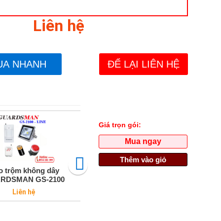
Liên hệ
UA NHANH
ĐỂ LẠI LIÊN HỆ
Giá trọn gói:
Mua ngay
Thêm vào giỏ
o trộm không dây
Báo trộm dùng sim giá rẻ |
B
RDSMAN GS-2100
BT204
G
Regular
Liên hệ
2.040.000 VNĐ
price
2.200.000 VNĐ