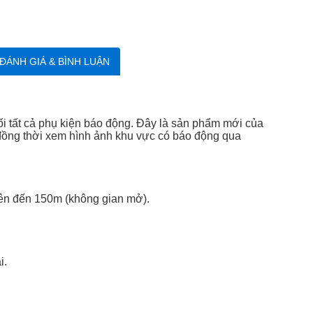
ĐÁNH GIÁ & BÌNH LUẬN
nối tất cả phụ kiện báo động. Đây là sản phẩm mới của
đồng thời xem hình ảnh khu vực có báo động qua
 lên đến 150m (không gian mở).
i.