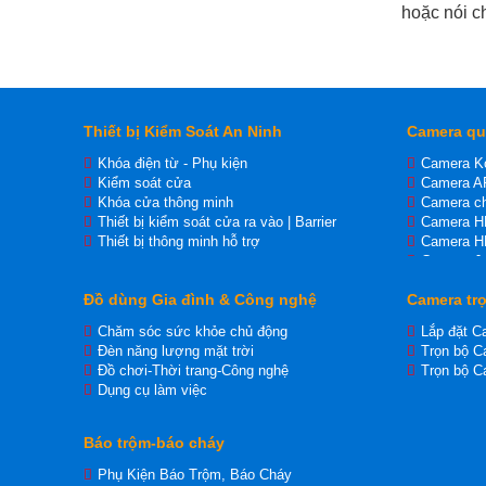
hoặc nói c
Thiết bị Kiểm Soát An Ninh
Camera qu
Khóa điện từ - Phụ kiện
Camera K
Kiểm soát cửa
Camera A
Khóa cửa thông minh
Camera ch
Thiết bị kiểm soát cửa ra vào | Barrier
Camera 
Thiết bị thông minh hỗ trợ
Camera H
Camera J
Camera I
Đồ dùng Gia đình & Công nghệ
Camera trọ
Camera Ip
Camera H
Chăm sóc sức khỏe chủ động
Lắp đặt C
Đèn năng lượng mặt trời
Trọn bộ C
Đồ chơi-Thời trang-Công nghệ
Trọn bộ C
Dụng cụ làm việc
Báo trộm-báo cháy
Phụ Kiện Báo Trộm, Báo Cháy