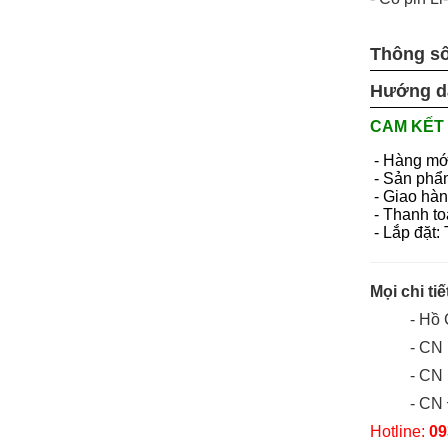
Thông số
Hướng d
CAM KẾT 
- Hàng mớ
- Sản phẩ
- Giao hàn
- Thanh to
- Lắp đặt:
Mọi chi tiế
- Hồ
- CN 
- CN
- CN
Hotline:
09