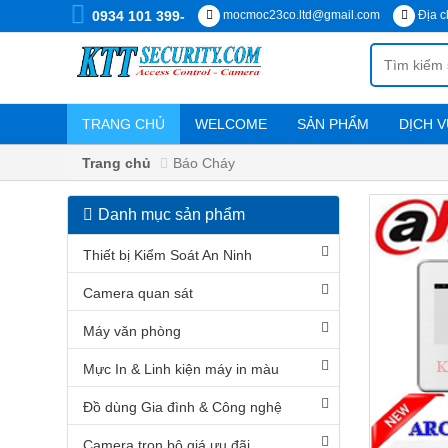
0934 101 399-
mocmoc23co.ltd@gmail.com
Địa c
TRANG CHỦ
WELCOME
SẢN PHẨM
DỊCH V
Chính sách vận chuyển, cài đặt
Trang chủ
Báo Cháy
Danh mục sản phẩm
DANH
MỤC
Thiết bị Kiểm Soát An Ninh
SẢN
PHẨM
Camera quan sát
Máy văn phòng
Thiết
bị
Mực In & Linh kiện máy in màu
Kiểm
Soát
An
Đồ dùng Gia đình & Công nghệ
Ninh
Camera trọn bộ giá ưu đãi