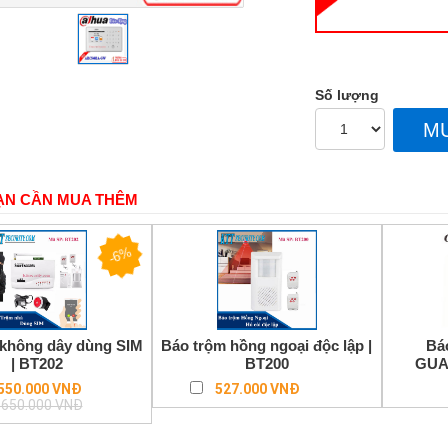
Số lượng
M
ẠN CẦN MUA THÊM
-6%
 không dây dùng SIM
Báo trộm hồng ngoại độc lập |
Bá
| BT202
BT200
GUA
Regular
550.000 VNĐ
527.000 VNĐ
price
.650.000 VNĐ