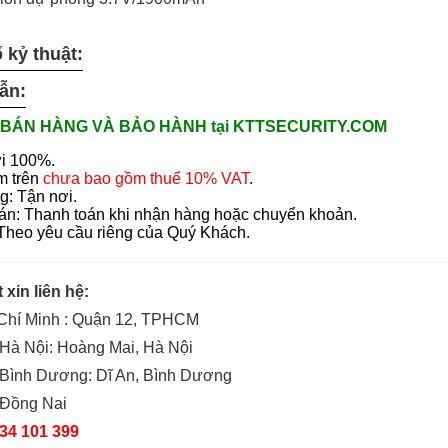
 kỷ thuật:
ẫn:
BÁN HÀNG VÀ BẢO HÀNH tại KTTSECURITY.COM
i 100%.
m trên
chưa bao gồm thuế 10% VAT
.
g: Tận nơi.
án: Thanh toán khi nhận hàng hoặc chuyển khoản.
 Theo yêu cầu riêng của Quý Khách.
t xin liên hệ:
 Chí Minh : Quận 12, TPHCM
Hà Nội: Hoàng Mai, Hà Nội
 Bình Dương: Dĩ An, Bình Dương
 Đồng Nai
34 101 399