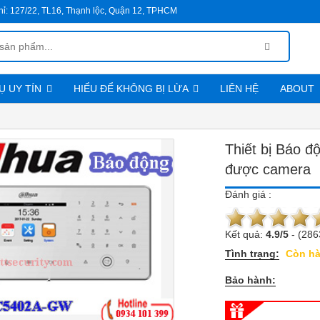
hỉ:
127/22, TL16, Thạnh lộc, Quận 12, TPHCM
Ụ UY TÍN
HIỂU ĐỂ KHÔNG BỊ LỪA
LIÊN HỆ
ABOUT
Chính sách đổi trả hàng
Qui trình mua hàng và thanh toán
Thiết bị Báo 
được camera
Đánh giá :
Kết quả:
4.9
/
5
-
(286
Tình trạng:
Còn h
Bảo hành: