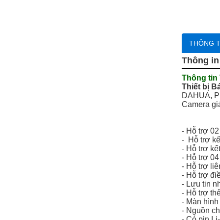
trọn
bộ
giá
ưu
đãi
THÔNG T
Đầu
Thông in
ghi
hình
Thông tin
Thiết bị 
Chuông
cửa
DAHUA, Phá
màn
Camera giá
hình
Báo
- Hỗ trợ 0
trộm-
- Hỗ trợ k
báo
- Hỗ trợ k
cháy
- Hỗ trợ 04
- Hỗ trợ li
- Hỗ trợ đ
- Lưu tin 
- Hỗ trợ t
- Màn hình
- Nguồn c
- Có pin L