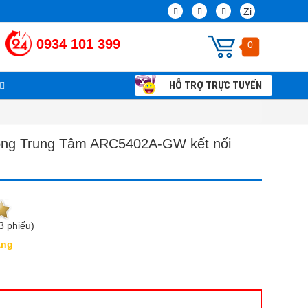
Zi
0934 101 399
0
HỖ TRỢ TRỰC TUYẾN
Chính sách và Qui định chung
Thi công lắp đặt camera giám sát tận nhà
động Trung Tâm ARC5402A-GW kết nối
3 phiếu)
àng