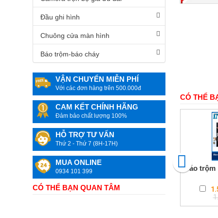
Camera
quan
Đầu ghi hình
sát
Chuông cửa màn hình
Máy
văn
Báo trộm-báo cháy
phòng
Mực
VẬN CHUYỂN MIỄN PHÍ
In
Với các đơn hàng trên 500.000đ
&
CÓ THỂ B
Linh
kiện
CAM KẾT CHÍNH HÃNG
máy
Đảm bảo chất lượng 100%
in
màu
HỖ TRỢ TƯ VẤN
Thứ 2 - Thứ 7 (8H-17H)
Đồ
dùng
MUA ONLINE
Gia
Báo trộm
đình
0934 101 399
&
Công
CÓ THỂ BẠN QUAN TÂM
1.
nghệ
1
Camera