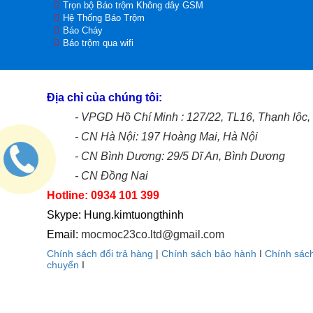
Trọn bộ Báo trộm Không dây GSM
Hệ Thống Báo Trộm
Báo Cháy
Báo trộm qua wifi
Địa chỉ của chúng tôi:
- VPGD Hồ Chí Minh : 127/22, TL16, Thạnh lộ
- CN Hà Nội: 197 Hoàng Mai, Hà Nội
- CN Bình Dương: 29/5 Dĩ An, Bình Dương
- CN Đồng Nai
Hotline: 0934 101 399
Skype: Hung.kimtuongthinh
Email:
mocmoc23co.ltd@gmail.com
Chính sách đổi trả hàng
|
Chính sách bảo hành
I
Chính sác
chuyển
I