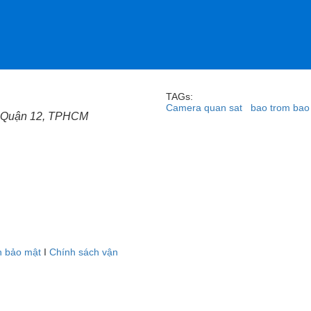
TAGs:
Camera quan sat
bao trom bao
c, Quận 12, TPHCM
h bảo mật
I
Chính sách vận