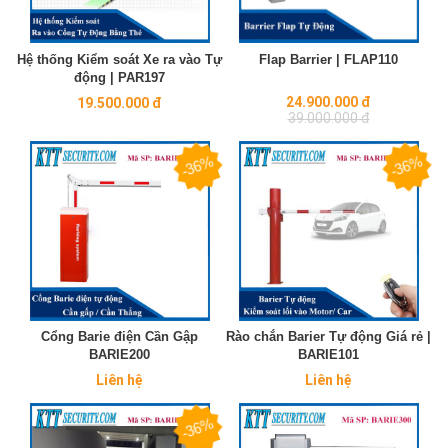
Hệ thống Kiểm soát Xe ra vào Tự
Flap Barrier | FLAP110
động | PAR197
Regular
24.900.000 đ
19.500.000 đ
price
39.000.000 đ
-36%
-36%
Cổng Barie điện Cần Gập
Rào chắn Barier Tự động Giá rẻ |
BARIE200
BARIE101
Liên hệ
Liên hệ
-36%