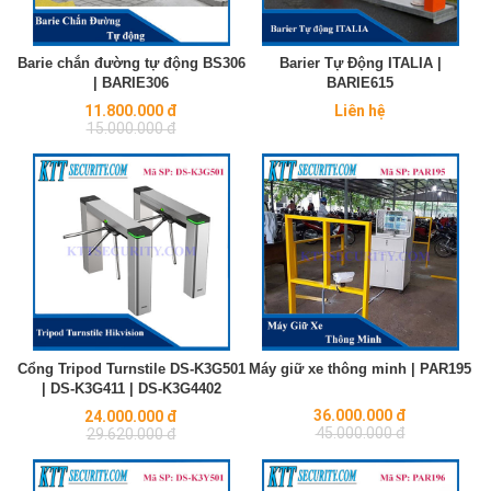
Barie chắn đường tự động BS306
Barier Tự Động ITALIA |
| BARIE306
BARIE615
Regular
11.800.000 đ
Liên hệ
price
15.000.000 đ
Cổng Tripod Turnstile DS-K3G501
Máy giữ xe thông minh | PAR195
| DS-K3G411 | DS-K3G4402
Regular
Regular
36.000.000 đ
24.000.000 đ
price
price
45.000.000 đ
29.620.000 đ