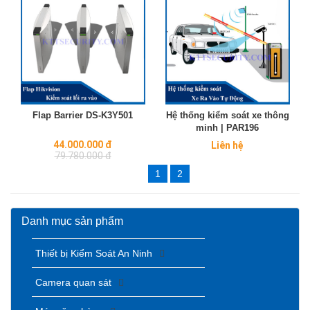
Flap Barrier DS-K3Y501
Hệ thống kiểm soát xe thông
minh | PAR196
Regular
44.000.000 đ
Liên hệ
price
79.780.000 đ
1
2
Danh mục sản phẩm
Thiết bị Kiểm Soát An Ninh
Camera quan sát