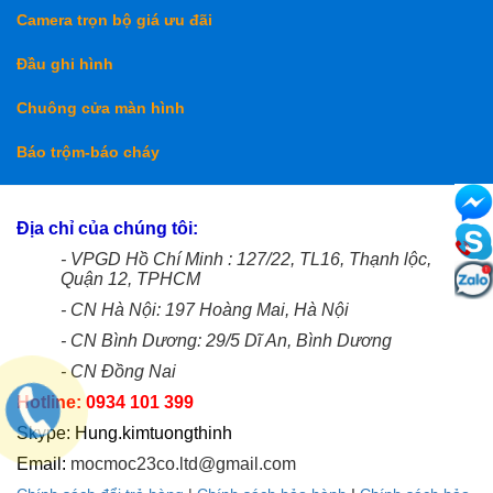
Camera trọn bộ giá ưu đãi
Đầu ghi hình
Chuông cửa màn hình
Báo trộm-báo cháy
Địa chỉ của chúng tôi:
- VPGD Hồ Chí Minh : 127/22, TL16, Thạnh lộc,
Quận 12, TPHCM
- CN Hà Nội: 197 Hoàng Mai, Hà Nội
- CN Bình Dương: 29/5 Dĩ An, Bình Dương
- CN Đồng Nai
Hotline: 0934 101 399
Skype: Hung.kimtuongthinh
Email:
mocmoc23co.ltd@gmail.com