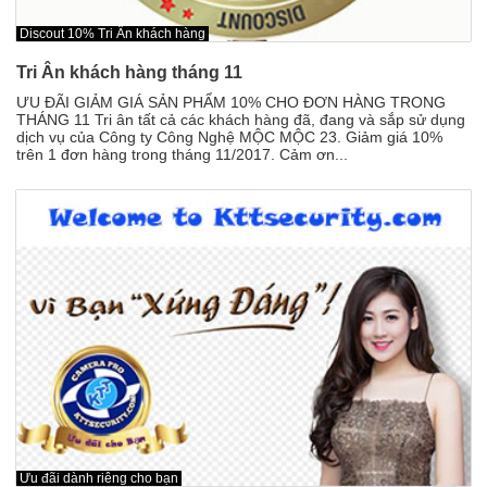
Đồ dùng Gia đình & Công nghệ
Camera trọn bộ giá ưu đãi
Discout 10% Tri Ân khách hàng
Camera trọn bộ giá ưu đãi
Tri Ân khách hàng tháng 11
Đầu ghi hình
Đầu ghi hình
ƯU ĐÃI GIẢM GIÁ SẢN PHẨM 10% CHO ĐƠN HÀNG TRONG
Chuông cửa màn hình
THÁNG 11 Tri ân tất cả các khách hàng đã, đang và sắp sử dụng
Chuông cửa màn hình
dịch vụ của Công ty Công Nghệ MỘC MỘC 23. Giảm giá 10%
trên 1 đơn hàng trong tháng 11/2017. Cảm ơn...
Báo trộm-báo cháy
Báo trộm-báo cháy
Hotline:
0934 101 399
Hotline:
0934 101 399
Ưu đãi dành riêng cho bạn