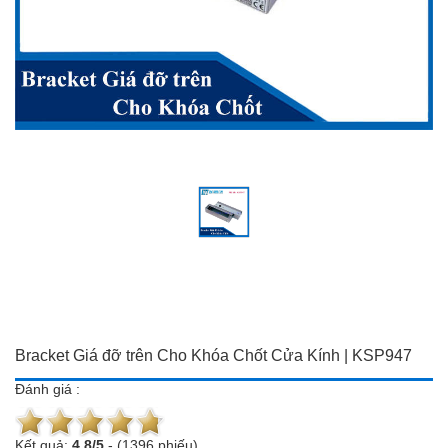
Đồ dùng Gia đình & Công
Camera trọn bộ giá ưu đãi
nghệ
Đầu ghi hình
Camera trọn bộ giá ưu đãi
Chuông cửa màn hình
Đầu ghi hình
Báo trộm-báo cháy
Chuông cửa màn hình
Hotline:
0934 101 399
Báo trộm-báo cháy
Hotline:
0934 101 399
Bracket Giá đỡ trên Cho Khóa Chốt Cửa Kính | KSP947
Đánh giá :
Kết quả:
4.8
/
5
-
(1396 phiếu)