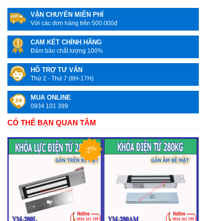
VẬN CHUYỂN MIỄN PHÍ
Với các đơn hàng trên 500.000đ
CAM KẾT CHÍNH HÃNG
Đảm bảo chất lượng 100%
HỖ TRỢ TƯ VẤN
Thứ 2 - Thứ 7 (8H-17H)
MUA ONLINE
0934 101 399
CÓ THỂ BẠN QUAN TÂM
-2%