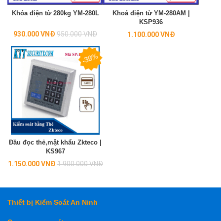
Khóa điện từ 280kg YM-280L
Khoá điện từ YM-280AM |
KSP936
Regular
930.000 VNĐ
950.000 VNĐ
1.100.000 VNĐ
price
-39%
Đầu đọc thẻ,mật khẩu Zkteco |
KS967
Regular
1.150.000 VNĐ
1.900.000 VNĐ
price
Thiết bị Kiểm Soát An Ninh