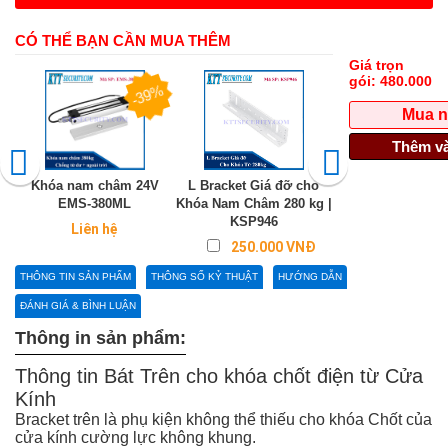
CÓ THỂ BẠN CẦN MUA THÊM
Giá trọn
gói:
480.000
-39%
Mua 
Thêm và
Khóa nam châm 24V
L Bracket Giá đỡ cho
Tay co thủy lực c
EMS-380ML
Khóa Nam Châm 280 kg |
Cửa Nhôm Kính |
KSP946
Liên hệ
Liên hệ
250.000 VNĐ
THÔNG TIN SẢN PHẨM
THÔNG SỐ KỶ THUẬT
HƯỚNG DẪN
ĐÁNH GIÁ & BÌNH LUẬN
Thông in sản phẩm:
Thông tin Bát Trên cho khóa chốt điện từ Cửa
Kính
Bracket trên là phụ kiện không thể thiếu cho khóa Chốt của
cửa kính cường lực không khung.