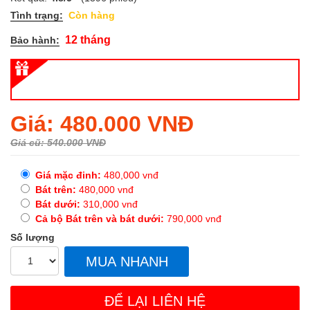
Tình trạng:
Còn hàng
12 tháng
Bảo hành:
Regular
Giá: 480.000 VNĐ
price
Giá cũ: 540.000 VNĐ
Giá mặc đinh:
480,000
vnđ
Bát trên:
480,000
vnđ
Bát dưới:
310,000
vnđ
Cả bộ Bát trên và bát dưới:
790,000
vnđ
Số lượng
MUA NHANH
ĐỂ LẠI LIÊN HỆ