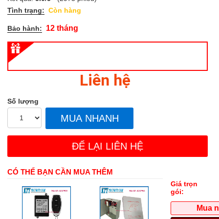
Tình trạng:
Còn hàng
12 tháng
Bảo hành:
Liên hệ
Số lượng
MUA NHANH
ĐỂ LẠI LIÊN HỆ
CÓ THỂ BẠN CẦN MUA THÊM
Giá trọn
gói:
Mua 