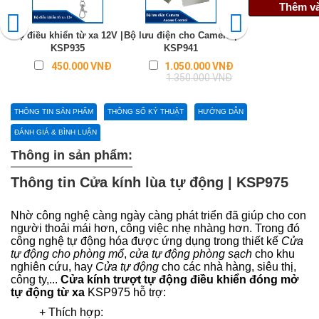
Thêm và
Bộ điều khiển từ xa 12V |
Bộ lưu điện cho Camera |
Cửa lùa tự động 
KSP935
KSP941
lớn | KSP97
Regular
450.000 VNĐ
1.050.000 VNĐ
Liên hệ
price
1.350.000 VNĐ
THÔNG TIN SẢN PHẨM
THÔNG SỐ KỶ THUẬT
HƯỚNG DẪN
ĐÁNH GIÁ & BÌNH LUẬN
Thông in sản phẩm:
Thông tin Cửa kính lùa tự động
| KSP975
Nhờ công nghệ càng ngày càng phát triển đã giúp cho con
người thoải mái hơn, công việc nhẹ nhàng hơn. Trong đó
công nghệ tự động hóa được ứng dụng trong thiết kế
Cửa
tự động cho phòng mổ
,
cửa tự động phòng sạch
cho khu
nghiên cứu, hay
Cửa tự động
cho các nhà hàng, siêu thị,
công ty,...
Cửa kính trượt tự động điều khiển đóng mở
tự động từ xa
KSP975 hỗ trợ:
+ Thích hợp: