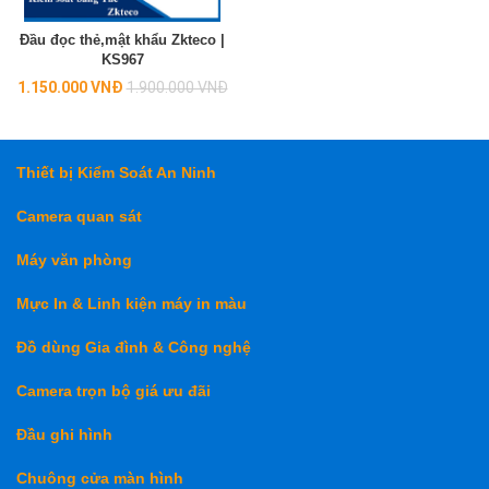
Đầu đọc thẻ,mật khẩu Zkteco |
KS967
Regular
1.150.000 VNĐ
1.900.000 VNĐ
price
Thiết bị Kiểm Soát An Ninh
Camera quan sát
Máy văn phòng
Mực In & Linh kiện máy in màu
Đồ dùng Gia đình & Công nghệ
Camera trọn bộ giá ưu đãi
Đầu ghi hình
Chuông cửa màn hình