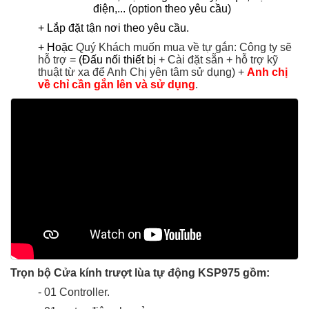
điện,... (option theo yêu cầu)
+ Lắp đặt tận nơi theo yêu cầu.
+ Hoặc
Quý Khách muốn mua về tự gắn: Công ty sẽ
hỗ trợ =
(Đấu nối thiết bị
+ Cài đặt sẵn +
hỗ trợ kỹ
thuật từ xa để Anh Chị yên tâm sử dụng
) +
Anh chị
về chỉ cần gắn lên và sử dụng
.
Trọn bộ Cửa kính trượt lùa tự động
KSP975 gồm:
- 01 Controller.