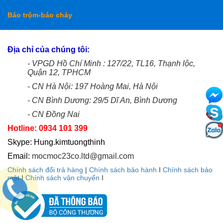
Báo trộm-báo cháy
Địa chỉ của chúng tôi:
- VPGD Hồ Chí Minh : 127/22, TL16, Thạnh lộc,
Quận 12, TPHCM
- CN Hà Nội: 197 Hoàng Mai, Hà Nội
- CN Bình Dương: 29/5 Dĩ An, Bình Dương
- CN Đồng Nai
Hotline: 0934 101 399
Skype: Hung.kimtuongthinh
Email:
mocmoc23co.ltd@gmail.com
Chính sách đổi trả hàng
|
Chính sách bảo hành
I
Chính sách bảo
mật
I
Chính sách vận chuyển
I