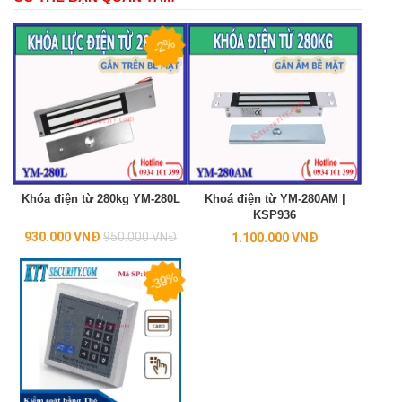
-2%
Khóa điện từ 280kg YM-280L
Khoá điện từ YM-280AM |
KSP936
Regular
930.000 VNĐ
950.000 VNĐ
1.100.000 VNĐ
price
-39%