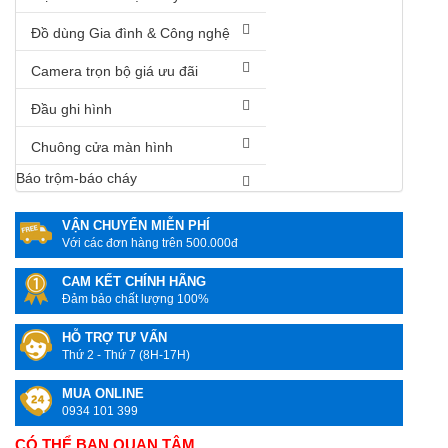
Đồ dùng Gia đình & Công nghệ
Camera trọn bộ giá ưu đãi
Đầu ghi hình
Chuông cửa màn hình
Báo trộm-báo cháy
VẬN CHUYỂN MIỄN PHÍ
Với các đơn hàng trên 500.000đ
CAM KẾT CHÍNH HÃNG
Đảm bảo chất lượng 100%
HỖ TRỢ TƯ VẤN
Thứ 2 - Thứ 7 (8H-17H)
MUA ONLINE
0934 101 399
CÓ THỂ BẠN QUAN TÂM