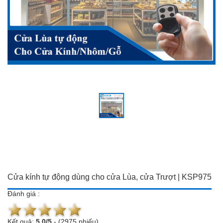
Đồ dùng Gia đình & Công
Camera trọn bộ giá ưu đãi
nghệ
Đầu ghi hình
Camera trọn bộ giá ưu đãi
Chuông cửa màn hình
Đầu ghi hình
Báo trộm-báo cháy
Chuông cửa màn hình
Hotline:
0934 101 399
Báo trộm-báo cháy
Hotline:
0934 101 399
Cửa kính tự động dùng cho cửa Lùa, cửa Trượt | KSP975
Đánh giá :
Kết quả:
5.0
/
5
-
(2975 phiếu)