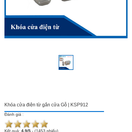
Đồ dùng Gia đình & Công
Camera trọn bộ giá ưu đãi
nghệ
Đầu ghi hình
Camera trọn bộ giá ưu đãi
Chuông cửa màn hình
Đầu ghi hình
Báo trộm-báo cháy
Chuông cửa màn hình
Hotline:
0934 101 399
Báo trộm-báo cháy
Hotline:
0934 101 399
Khóa cửa điện từ gắn cửa Gỗ | KSP912
Đánh giá :
Kết quả:
4.9
/
5
-
(1453 phiếu)