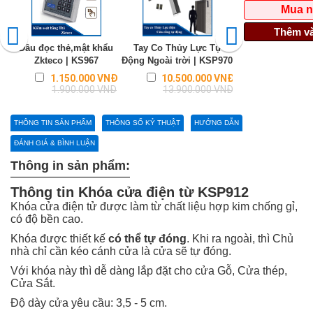
Mua 
Thêm và
Đầu đọc thẻ,mật khẩu
Tay Co Thủy Lực Tự
Bát trên UL280 K
Zkteco | KS967
Động Ngoài trời | KSP970
Cho cửa Kính | 
Regular
Regular
1.150.000 VNĐ
10.500.000 VNĐ
440.000
price
price
1.900.000 VNĐ
13.900.000 VNĐ
590.000
THÔNG TIN SẢN PHẨM
THÔNG SỐ KỶ THUẬT
HƯỚNG DẪN
ĐÁNH GIÁ & BÌNH LUẬN
Thông in sản phẩm:
Thông tin Khóa cửa điện từ KSP912
Khóa cửa điện tử được làm từ chất liệu hợp kim chống gỉ,
có độ bền cao.
Khóa được thiết kế
có thể tự đóng
. Khi ra ngoài, thì Chủ
nhà chỉ cần kéo cánh cửa là cửa sẽ tự đóng.
Với khóa này thì dễ dàng lắp đặt cho cửa Gỗ, Cửa thép,
Cửa Sắt.
Độ dày cửa yêu cầu: 3,5 - 5 cm.