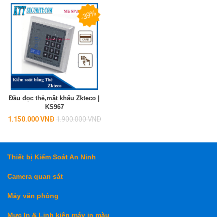
-39%
Đầu đọc thẻ,mật khẩu Zkteco |
KS967
Regular
1.150.000 VNĐ
1.900.000 VNĐ
price
Thiết bị Kiểm Soát An Ninh
Camera quan sát
Máy văn phòng
Mực In & Linh kiện máy in màu