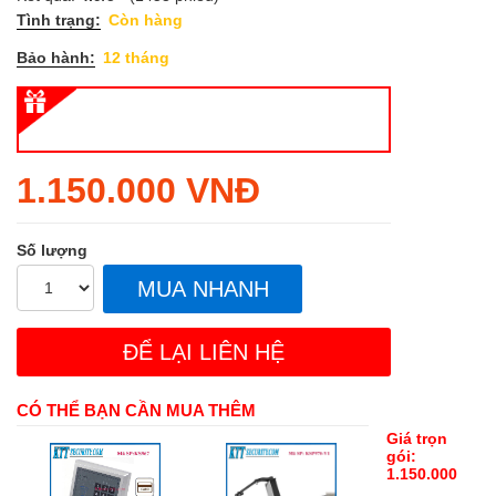
Tình trạng:
Còn hàng
Bảo hành:
12 tháng
Regular
1.150.000 VNĐ
price
Số lượng
MUA NHANH
ĐỂ LẠI LIÊN HỆ
CÓ THỂ BẠN CẦN MUA THÊM
Giá trọn
gói:
1.150.000