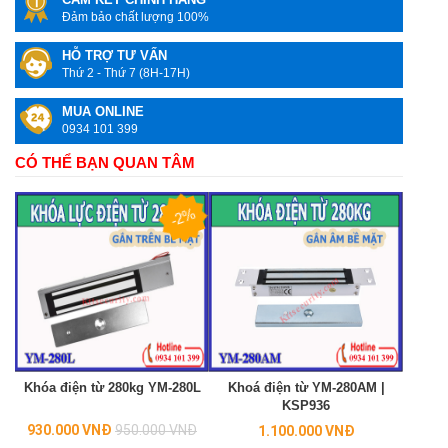
Đảm bảo chất lượng 100%
HỖ TRỢ TƯ VẤN
Thứ 2 - Thứ 7 (8H-17H)
MUA ONLINE
0934 101 399
CÓ THỂ BẠN QUAN TÂM
-2%
Khóa điện từ 280kg YM-280L
Khoá điện từ YM-280AM |
KSP936
Regular
930.000 VNĐ
950.000 VNĐ
1.100.000 VNĐ
price