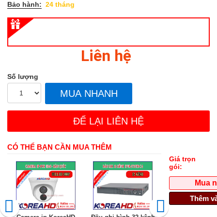
Bảo hành:
24 tháng
Liên hệ
Số lượng
MUA NHANH
ĐỂ LẠI LIÊN HỆ
CÓ THỂ BẠN CẦN MUA THÊM
Giá trọn
gói:
Mua 
Thêm và