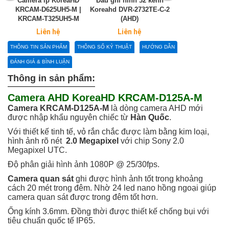
Camera ip KoreaHD
Đầu ghi hình 32 kênh
Đầu ghi hình 8
KRCAM-D625UH5-M |
Koreahd DVR-2732TE-C-2
Koreahd DVR-8208
KRCAM-T325UH5-M
(AHD)
DVR-8208P (HD
Liên hệ
Liên hệ
Liên hệ
THÔNG TIN SẢN PHẨM
THÔNG SỐ KỶ THUẬT
HƯỚNG DẪN
ĐÁNH GIÁ & BÌNH LUẬN
Thông in sản phẩm:
Camera AHD KoreaHD KRCAM-D125A-M
Camera KRCAM-D125A-M
là dòng camera AHD mới
được nhập khẩu nguyên chiếc từ
Hàn Quốc
.
Với thiết kế tinh tế, vỏ rắn chắc được làm bằng kim loại,
hình ảnh rõ nét
2.0 Megapixel
với chip Sony 2.0
Megapixel UTC.
Độ phân giải hình ảnh 1080P @ 25/30fps.
Camera quan sát
ghi được hình ảnh tốt trong khoảng
cách 20 mét trong đêm. Nhờ 24 led nano hồng ngoại giúp
camera quan sát được trong đêm tốt hơn.
Ống kính 3.6mm. Đồng thời được thiết kế chống bụi với
tiêu chuẩn quốc tế IP65.