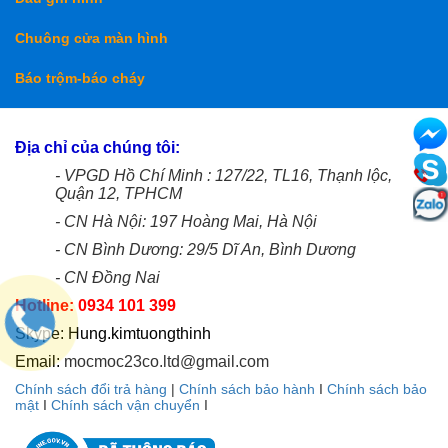
Chuông cửa màn hình
Báo trộm-báo cháy
Địa chỉ của chúng tôi:
- VPGD Hồ Chí Minh : 127/22, TL16, Thạnh lộc,
Quận 12, TPHCM
- CN Hà Nội: 197 Hoàng Mai, Hà Nội
- CN Bình Dương: 29/5 Dĩ An, Bình Dương
- CN Đồng Nai
Hotline: 0934 101 399
Skype: Hung.kimtuongthinh
Email:
mocmoc23co.ltd@gmail.com
Chính sách đổi trả hàng
|
Chính sách bảo hành
I
Chính sách bảo
mật
I
Chính sách vận chuyển
I