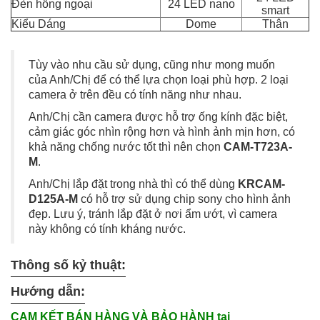
Đèn hồng ngoại
24 LED nano
smart
Kiểu Dáng
Dome
Thân
Tùy vào nhu cầu sử dụng, cũng như mong muốn
của Anh/Chị để có thể lựa chọn loại phù hợp. 2 loại
camera ở trên đều có tính năng như nhau.
Anh/Chị cần camera được hỗ trợ ống kính đặc biệt,
cảm giác góc nhìn rộng hơn và hình ảnh mịn hơn, có
khả năng chống nước tốt thì nên chọn
CAM-T723A-
M
.
Anh/Chị lắp đặt trong nhà thì có thể dùng
KRCAM-
D125A-M
có hỗ trợ sử dụng chip sony cho hình ảnh
đẹp. Lưu ý, tránh lắp đặt ở nơi ẩm ướt, vì camera
này không có tính kháng nước.
Thông số kỷ thuật:
Hướng dẫn:
CAM KẾT BÁN HÀNG VÀ BẢO HÀNH tại