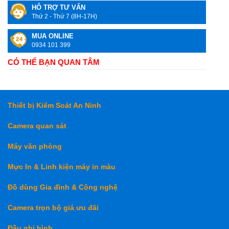
HỖ TRỢ TƯ VẤN
Thứ 2 - Thứ 7 (8H-17H)
MUA ONLINE
0934 101 399
CÓ THỂ BẠN QUAN TÂM
Thiết bị Kiểm Soát An Ninh
Camera quan sát
Máy văn phòng
Mực In & Linh kiện máy in màu
Đồ dùng Gia đình & Công nghệ
Camera trọn bộ giá ưu đãi
Đầu ghi hình