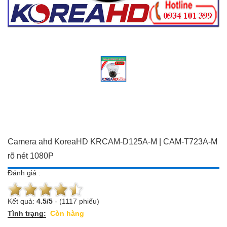
Đồ dùng Gia đình & Công
Camera trọn bộ giá ưu đãi
nghệ
Đầu ghi hình
Camera trọn bộ giá ưu đãi
Chuông cửa màn hình
Đầu ghi hình
Báo trộm-báo cháy
Chuông cửa màn hình
Hotline:
0934 101 399
Báo trộm-báo cháy
Hotline:
0934 101 399
Camera ahd KoreaHD KRCAM-D125A-M | CAM-T723A-M
rõ nét 1080P
Đánh giá :
Kết quả:
4.5
/
5
-
(1117 phiếu)
Tình trạng:
Còn hàng