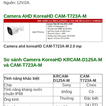
Nguồn: 12V/2A.
Camera AHD KoreaHD CAM-T723A-M
Camera ahd koreaHD CAM-T723A-M 2.0 mp
So sánh Camera KoreaHD KRCAM-D125A-M
và CAM-T723A-M
KRCAM-
CAM-
Tính năng khác biệt
D125A-M
T723A-M
Chip
Sony
Cmos
Tính năng kháng nước
không
Có
chuẩn IP66
Thường
Đặc biệt
Ống kính
24 LED