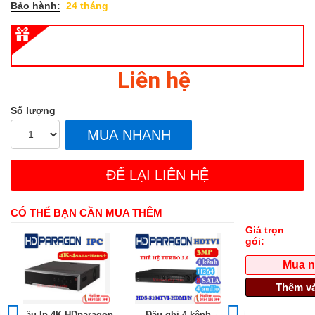
Bảo hành:
24 tháng
Liên hệ
Số lượng
MUA NHANH
ĐỂ LẠI LIÊN HỆ
CÓ THỂ BẠN CẦN MUA THÊM
Giá trọn
gói:
Mua 
Thêm và
Đầu Ip 4K HDparagon
Đầu ghi 4 kênh
Đầu ghi hình I