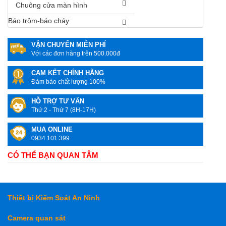
Chuông cửa màn hình
Báo trộm-báo cháy
VẬN CHUYỂN MIỄN PHÍ
Với các đơn hàng trên 500.000đ
CAM KẾT CHÍNH HÃNG
Đảm bảo chất lượng 100%
HỖ TRỢ TƯ VẤN
Thứ 2 - Thứ 7 (8H-17H)
MUA ONLINE
0934 101 399
CÓ THỂ BẠN QUAN TÂM
Thiết bị Kiểm Soát An Ninh
Camera quan sát