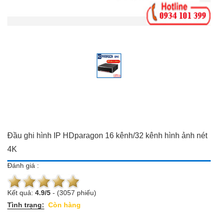
Đồ dùng Gia đình & Công
Camera trọn bộ giá ưu đãi
nghệ
Đầu ghi hình
Camera trọn bộ giá ưu đãi
Chuông cửa màn hình
Đầu ghi hình
Báo trộm-báo cháy
Chuông cửa màn hình
Hotline:
0934 101 399
Báo trộm-báo cháy
Hotline:
0934 101 399
Đầu ghi hình IP HDparagon 16 kênh/32 kênh hình ảnh nét
4K
Đánh giá :
Kết quả:
4.9
/
5
-
(3057 phiếu)
Tình trạng:
Còn hàng