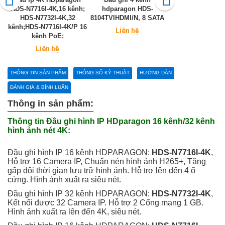
HDS-N7716I-4K,16 kênh;
hdparagon HDS-
HDPARAGON H
HDS-N7732I-4K,32
8104TVIHDMI/N, 8 SATA
N7632I-4K,32 
kênh;HDS-N7716I-4K/P 16
Liên hệ
9.500.0
kênh PoE;
Liên hệ
THÔNG TIN SẢN PHẨM
THÔNG SỐ KỶ THUẬT
HƯỚNG DẪN
ĐÁNH GIÁ & BÌNH LUẬN
Thông in sản phẩm:
Thông tin Đầu ghi hình IP HDparagon 16 kênh/32 kênh
hình ảnh nét 4K:
Đầu ghi hình IP 16 kênh HDPARAGON:
HDS-N7716I-4K
,
Hỗ trợ 16 Camera IP, Chuẩn nén hình ảnh H265+, Tăng
gấp đôi thời gian lưu trữ hình ảnh. Hỗ trợ lên đến 4 ổ
cứng. Hình ảnh xuất ra siêu nét.
Đầu ghi hình IP 32 kênh HDPARAGON:
HDS-N7732I-4K
,
Kết nối được 32 Camera IP. Hỗ trợ 2 Cổng mạng 1 GB.
Hình ảnh xuất ra lên đến 4K, siêu nét.