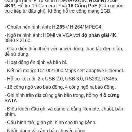
Đầu ghi hình IP 16 kênh HDPARAGON:
HDS-N7716I-
4K/P
, Hỗ trợ 16 Camera IP và
16 Cổng PoE
(Cấp nguồn
trực tiếp từ đầu ghi). Không hỗ trợ cổng mạng 1GB.
- Chuẩn nén hình ảnh:
H.265+
/ H.264/ MPEG4.
- Ngõ ra hình ảnh: HDMI và VGA với
độ phân giải 4K
3840 x 2160.
- Giao diện thân thiện với người dùng, thao tác đơn giản,
dễ sử dụng.
- Hoạt động ổn định và bền bỉ.
- Kết nối mạng: 10/100/1000 Mbps self-adaptive Ethernet.
- Hỗ trợ kết nối: 2 x USB 2.0, USB 3.0, RS232, RS485.
- 16 cổng ngõ vào báo động, 4 cổng ngõ ra báo động.
- Ghi hình trên đĩa cứng gắn bên trong, hỗ trợ
4 ổ cứng
SATA.
- Điều khiển đầu ghi và camera bằng Remote, chuột, bàn
phím.
- Cấu hình thời gian ghi hình cho từng kênh.
- Nhận dạng và cảnh báo chuyển động.