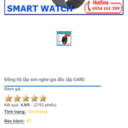
Đồ dùng Gia đình & Công
Camera trọn bộ giá ưu đãi
nghệ
Đầu ghi hình
Camera trọn bộ giá ưu đãi
Chuông cửa màn hình
Đầu ghi hình
Báo trộm-báo cháy
Chuông cửa màn hình
Hotline:
0934 101 399
Báo trộm-báo cháy
Hotline:
0934 101 399
Đồng hồ lắp sim nghe gọi độc lập G480
Đánh giá :
Kết quả:
4.9
/
5
-
(2762 phiếu)
Tình trạng:
Còn hàng
Bảo hành:
6T