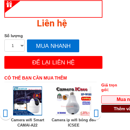
Liên hệ
Số lượng
MUA NHANH
ĐỂ LẠI LIÊN HỆ
CÓ THỂ BẠN CẦN MUA THÊM
Giá trọn
gói:
Mua 
Thêm và
Camera wifi Smart
Camera ip wifi bóng đèn
Camera wifi Yoo
CAMAI-A22
ICSEE
Râu 3.0 MP | CA