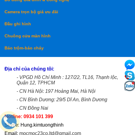
Camera trọn bộ giá ưu đãi
Đầu ghi hình
Chuông cửa màn hình
Báo trộm-báo cháy
Địa chỉ của chúng tôi:
- VPGD Hồ Chí Minh : 127/22, TL16, Thạnh lộc,
Quận 12, TPHCM
- CN Hà Nội: 197 Hoàng Mai, Hà Nội
- CN Bình Dương: 29/5 Dĩ An, Bình Dương
- CN Đồng Nai
Hotline: 0934 101 399
Skype: Hung.kimtuongthinh
Email:
mocmoc23co.ltd@gmail.com