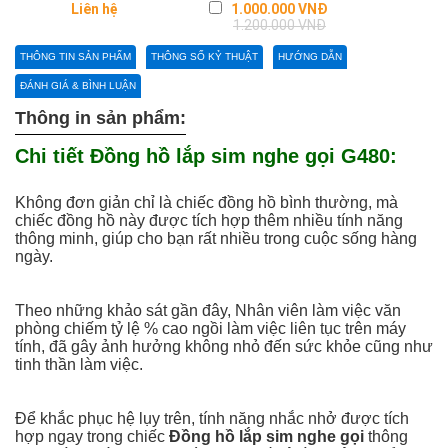
Regular
Liên hệ
1.000.000 VNĐ
690.00
price
1.200.000 VNĐ
1.050.00
THÔNG TIN SẢN PHẨM
THÔNG SỐ KỶ THUẬT
HƯỚNG DẪN
ĐÁNH GIÁ & BÌNH LUẬN
Thông in sản phẩm:
Chi tiết Đồng hồ lắp sim nghe gọi G480:
Không đơn giản chỉ là chiếc đồng hồ bình thường, mà
chiếc đồng hồ này được tích hợp thêm nhiều tính năng
thông minh, giúp cho bạn rất nhiều trong cuộc sống hàng
ngày.
Theo những khảo sát gần đây, Nhân viên làm việc văn
phòng chiếm tỷ lệ % cao ngồi làm việc liên tục trên máy
tính, đã gây ảnh hưởng không nhỏ đến sức khỏe cũng như
tinh thần làm việc.
Để khắc phục hệ lụy trên, tính năng nhắc nhở được tích
hợp ngay trong chiếc
Đồng hồ lắp sim nghe gọi
thông