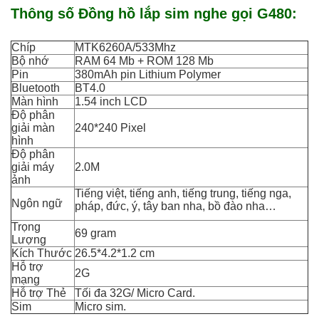
Thông số Đồng hồ lắp sim nghe gọi G480:
Chíp
MTK6260A/533Mhz
Bộ nhớ
RAM 64 Mb + ROM 128 Mb
Pin
380mAh pin Lithium Polymer
Bluetooth
BT4.0
Màn hình
1.54 inch LCD
Độ phân
giải màn
240*240 Pixel
hình
Độ phân
giải máy
2.0M
ảnh
Tiếng việt, tiếng anh, tiếng trung, tiếng nga,
Ngôn ngữ
pháp, đức, ý, tây ban nha, bồ đào nha…
Trọng
69 gram
Lượng
Kích Thước
26.5*4.2*1.2 cm
Hỗ trợ
2G
mạng
Hỗ trợ Thẻ
Tối đa 32G/ Micro Card.
Sim
Micro sim.