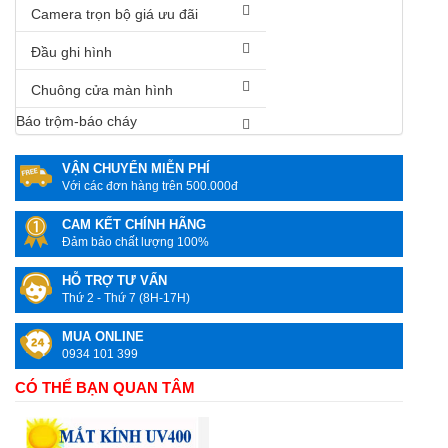
Camera trọn bộ giá ưu đãi
Đầu ghi hình
Chuông cửa màn hình
Báo trộm-báo cháy
VẬN CHUYỂN MIỄN PHÍ
Với các đơn hàng trên 500.000đ
CAM KẾT CHÍNH HÃNG
Đảm bảo chất lượng 100%
HỖ TRỢ TƯ VẤN
Thứ 2 - Thứ 7 (8H-17H)
MUA ONLINE
0934 101 399
CÓ THỂ BẠN QUAN TÂM