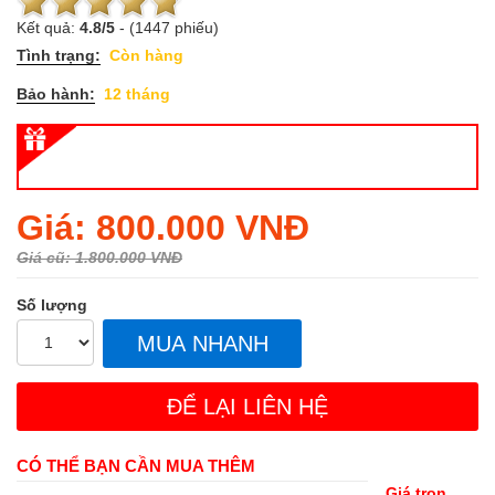
Kết quả:
4.8
/
5
-
(1447 phiếu)
Tình trạng:
Còn hàng
Bảo hành:
12 tháng
Regular
Giá: 800.000 VNĐ
price
Giá cũ: 1.800.000 VNĐ
Số lượng
MUA NHANH
ĐỂ LẠI LIÊN HỆ
CÓ THỂ BẠN CẦN MUA THÊM
Giá trọn