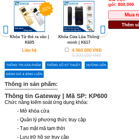
gói:
800.000
-31%
Mua 
Thêm và
Khóa Từ thẻ ra vào |
Khóa Cửa Lùa Thông
Khóa cửa vân tay 
K605
minh | K617
Demax Đức| K
Regular
Liên hệ
4.960.000 VNĐ
4.050.0
price
5.300.000 VNĐ
5.900.0
THÔNG TIN SẢN PHẨM
THÔNG SỐ KỶ THUẬT
HƯỚNG DẪN
ĐÁNH GIÁ & BÌNH LUẬN
Thông in sản phẩm:
Thông tin Gateway | Mã SP: KP600
Chức năng kiểm soát ứng dụng khóa:
- Mở khóa cửa
- Quản lý phương thức truy cập
- Tạo mật mã tạm thời
- Lưu trữ hồ sơ truy cập