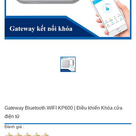
Đồ dùng Gia đình & Công
Camera trọn bộ giá ưu đãi
nghệ
Đầu ghi hình
Camera trọn bộ giá ưu đãi
Chuông cửa màn hình
Đầu ghi hình
Báo trộm-báo cháy
Chuông cửa màn hình
Hotline:
0934 101 399
Báo trộm-báo cháy
Hotline:
0934 101 399
Gateway Bluetooth WIFI KP600 | Điều khiển Khóa cửa
điện tử
Đánh giá :