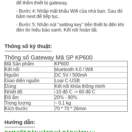
để thêm thiết bị gateway.
- Bước 4: Nhập mật khẩu Wifi của nhà bạn. Sau đó
bấm next để tiếp tục.
- Bước 5: Nhấn nút "setting key" trên thiết bị đến khi
đèn tín hiệu báo xanh. Kết nối hoàn tất.
Thông số kỷ thuật:
Thông số Gateway
Mã SP KP600
Mã Sản phẩm
KP600
Kết nối
bluetooth 4.0 / Wifi
Nguồn
DC 5V / 500mA
Giao diện nguồn
Loại C-USB
Dùng
Kết nối khóa thông minh
Nhiệt độ
-10 độ C -> 60 độ C
Độ ẩm
20% - 90%
Trọng lượng
~ 0.1 kg
Kích thước
70 * 70 * 26mm
Hướng dẫn: