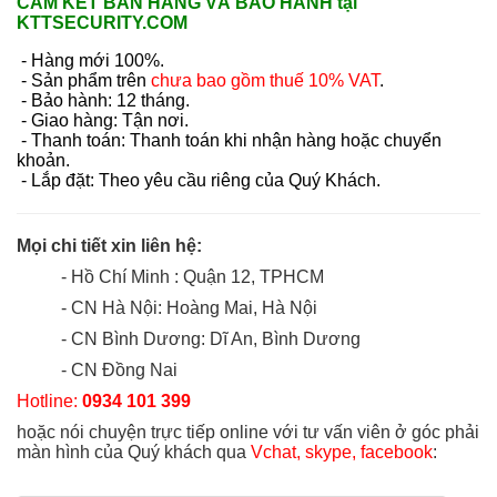
CAM KẾT BÁN HÀNG VÀ BẢO HÀNH tại
KTTSECURITY.COM
- Hàng mới 100%.
- Sản phẩm trên
chưa bao gồm thuế 10% VAT
.
- Bảo hành: 12 tháng.
- Giao hàng: Tận nơi.
- Thanh toán: Thanh toán khi nhận hàng hoặc chuyển
khoản.
- Lắp đặt: Theo yêu cầu riêng của Quý Khách.
Mọi chi tiết xin liên hệ:
- Hồ Chí Minh : Quận 12, TPHCM
- CN Hà Nội: Hoàng Mai, Hà Nội
- CN Bình Dương: Dĩ An, Bình Dương
- CN Đồng Nai
Hotline:
0934 101 399
hoặc nói chuyện trực tiếp online với tư vấn viên ở góc phải
màn hình của Quý khách qua
Vchat, skype, facebook
: