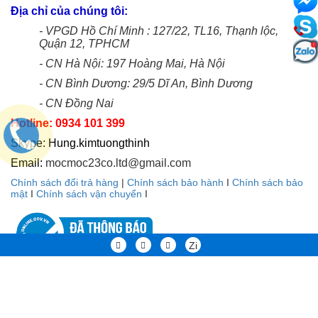
Địa chỉ của chúng tôi:
- VPGD Hồ Chí Minh : 127/22, TL16, Thạnh lộc,
Quận 12, TPHCM
- CN Hà Nội: 197 Hoàng Mai, Hà Nội
- CN Bình Dương: 29/5 Dĩ An, Bình Dương
- CN Đồng Nai
Hotline: 0934 101 399
Skype: Hung.kimtuongthinh
Email:
mocmoc23co.ltd@gmail.com
Chính sách đổi trả hàng
|
Chính sách bảo hành
I
Chính sách bảo
mật
I
Chính sách vận chuyển
I
Zi
TAGs:
Camera quan sat
bao trom bao chay
chuong cua man hinh
Bản quyền thuộc về KTTSECURITY. GPKD Số 0311317137-Do sở