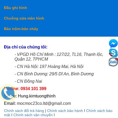
Đầu ghi hình
Chuông cửa màn hình
Báo trộm-báo cháy
Địa chỉ của chúng tôi:
- VPGD Hồ Chí Minh : 127/22, TL16, Thạnh lộc,
Quận 12, TPHCM
- CN Hà Nội: 197 Hoàng Mai, Hà Nội
- CN Bình Dương: 29/5 Dĩ An, Bình Dương
- CN Đồng Nai
Hotline: 0934 101 399
Skype: Hung.kimtuongthinh
Email:
mocmoc23co.ltd@gmail.com
Chính sách đổi trả hàng
|
Chính sách bảo hành
I
Chính sách bảo
mật
I
Chính sách vận chuyển
I