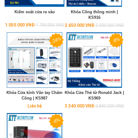
Kiểm soát cửa ra vào
Khóa Cổng thông minh |
KS916
Regular
1.050.000 VNĐ
1.790.000 VNĐ
Regular
2.650.000 VNĐ
3.500.000 VNĐ
price
price
-24%
-8%
Khóa Cửa kính Vân tay Chấm
Khóa Cửa Thẻ từ Ronald Jack |
Công | KS987
KS969
Regular
Liên hệ
3.540.000 VNĐ
3.890.000 VNĐ
price
-8%