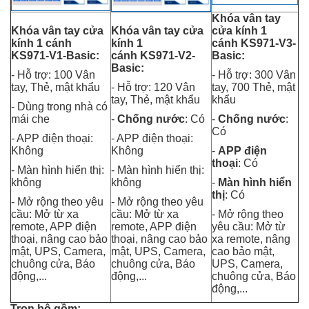
Khóa vân tay
Khóa vân tay cửa
Khóa vân tay cửa
cửa kính 1
kính 1 cánh
kính 1
cánh
KS971-V3
-
KS971-V1-Basic:
cánh
KS971-V2
-
Basic
:
Basic
:
- Hỗ trợ: 100 Vân
- Hỗ trợ: 300 Vân
tay, Thẻ, mật khẩu
- Hỗ trợ: 120 Vân
tay, 700 Thẻ, mật
tay, Thẻ, mật khẩu
khẩu
- Dùng trong nhà có
mái che
-
Chống nước
: Có
-
Chống nước
:
Có
- APP điện thoại:
- APP điện thoại:
Không
Không
-
APP điện
thoại
: Có
- Màn hình hiển thị:
- Màn hình hiển thị:
không
không
-
Màn hình hiển
thị
: Có
- Mở rộng theo yêu
- Mở rộng theo yêu
cầu: Mở từ xa
cầu: Mở từ xa
- Mở rộng theo
remote, APP điện
remote, APP điện
yêu cầu: Mở từ
thoại, nâng cao bảo
thoại, nâng cao bảo
xa remote, nâng
mật, UPS, Camera,
mật, UPS, Camera,
cao bảo mật,
chuông cửa, Báo
chuông cửa, Báo
UPS, Camera,
động,...
động,...
chuông cửa, Báo
động,...
Trọn bộ gồm: