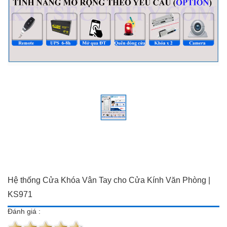
Đồ dùng Gia đình & Công
Camera trọn bộ giá ưu đãi
nghệ
Đầu ghi hình
Camera trọn bộ giá ưu đãi
Chuông cửa màn hình
Đầu ghi hình
Báo trộm-báo cháy
Chuông cửa màn hình
Hotline:
0934 101 399
Báo trộm-báo cháy
Hotline:
0934 101 399
Hệ thống Cửa Khóa Vân Tay cho Cửa Kính Văn Phòng |
KS971
Đánh giá :