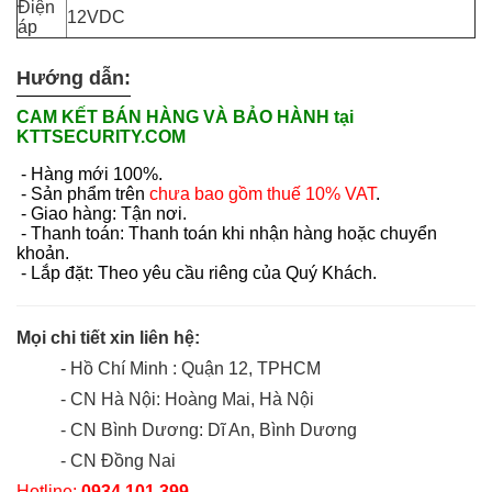
Điện
12VDC
áp
Hướng dẫn:
CAM KẾT BÁN HÀNG VÀ BẢO HÀNH tại
KTTSECURITY.COM
- Hàng mới 100%.
- Sản phẩm trên
chưa bao gồm thuế 10% VAT
.
- Giao hàng: Tận nơi.
- Thanh toán: Thanh toán khi nhận hàng hoặc chuyển
khoản.
- Lắp đặt: Theo yêu cầu riêng của Quý Khách.
Mọi chi tiết xin liên hệ:
- Hồ Chí Minh : Quận 12, TPHCM
- CN Hà Nội: Hoàng Mai, Hà Nội
- CN Bình Dương: Dĩ An, Bình Dương
- CN Đồng Nai
Hotline:
0934 101 399