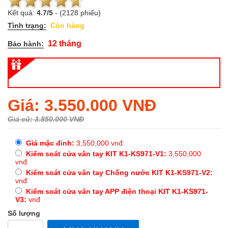
Kết quả:
4.7
/
5
-
(2128 phiếu)
Tình trạng:
Còn hàng
12 tháng
Bảo hành:
Regular
Giá: 3.550.000 VNĐ
price
Giá cũ: 3.850.000 VNĐ
Giá mặc đinh:
3,550,000
vnđ
Kiểm soát cửa vân tay KIT K1-KS971-V1:
3,550,000
vnđ
Kiểm soát cửa vân tay Chống nước KIT K1-KS971-V2:
vnđ
Kiểm soát cửa vân tay APP điện thoại KIT K1-KS971-
V3:
vnđ
Số lượng