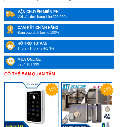
VẬN CHUYỂN MIỄN PHÍ
Với các đơn hàng trên 500.000đ
CAM KẾT CHÍNH HÃNG
Đảm bảo chất lượng 100%
HỖ TRỢ TƯ VẤN
Thứ 2 - Thứ 7 (8H-17H)
MUA ONLINE
0934 101 399
CÓ THỂ BẠN QUAN TÂM
-41%
-24%