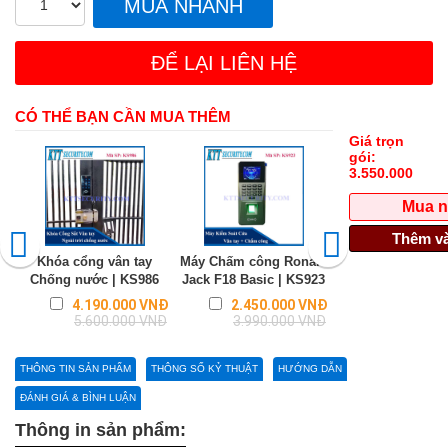
MUA NHANH
ĐỂ LẠI LIÊN HỆ
CÓ THỂ BẠN CẦN MUA THÊM
Giá trọn
gói:
3.550.000
Mua 
Thêm và
Khóa cổng vân tay
Máy Chấm công Ronald
Khóa từ Cửa Gỗ 
Chống nước | KS986
Jack F18 Basic | KS923
Từ xa | KS9
Regular
Regular
4.190.000 VNĐ
2.450.000 VNĐ
2.050.0
price
price
5.600.000 VNĐ
3.990.000 VNĐ
2.200.0
THÔNG TIN SẢN PHẨM
THÔNG SỐ KỶ THUẬT
HƯỚNG DẪN
ĐÁNH GIÁ & BÌNH LUẬN
Thông in sản phẩm: