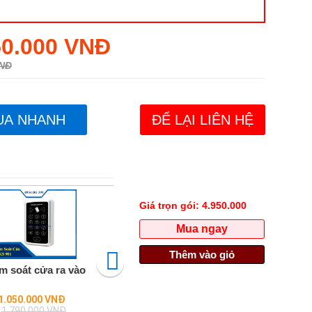
50.000 VNĐ
VNĐ
UA NHANH
ĐỂ LẠI LIÊN HỆ
Giá trọn gói:
4.950.000
Mua ngay
Thêm vào giỏ
m soát cửa ra vào
Máy chấm công kiểm soát truy
Máy 
cập Cloud KS992
Regular
1.050.000 VNĐ
Liên hệ
price
1.790.000 VNĐ