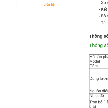
- Sử 
Liên hệ
- Kế
- Bộ 
- Tốc
Thông số
Thông s
Mã sản p
Model
Gồm
Dung lượ
Nguồn điệ
Nhiệt độ
Trọn bộ (li
giá)