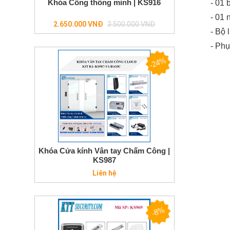
Khóa Cổng thông minh | KS916
- 01 
- 01 
Regular
2.650.000 VNĐ
3.500.000 VNĐ
- Bộ 
price
- Phụ
-24%
Khóa Cửa kính Vân tay Chấm Công |
KS987
Liên hệ
-8%