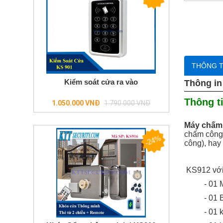
trọn
bộ
giá
ưu
đãi
Đầu
ghi
THÔNG T
hình
Kiểm soát cửa ra vào
Thông in
Chuông
cửa
Thông t
Regular
1.050.000 VNĐ
1.790.000 VNĐ
màn
price
hình
Máy chấm 
Báo
chấm công 
-24%
trộm-
công), hay
báo
cháy
KS912 với
- 01 
- 01
- 01 