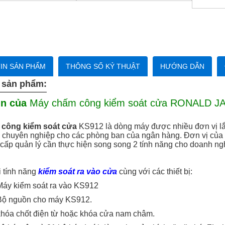
IN SẢN PHẨM
THÔNG SỐ KỶ THUẬT
HƯỚNG DẪN
 sản phẩm:
in của
Máy chấm công kiểm soát cửa RONALD JA
công kiểm soát cửa
KS912 là dòng máy được nhiều đơn vị lắp
chuyên nghiệp cho các phòng ban của ngân hàng. Đơn vị của a
 cấp quản lý cần thực hiện song song 2 tính năng cho doanh n
 tính năng
kiểm soát ra vào cửa
cùng với các thiết bị:
Máy kiểm soát ra vào KS912
 Bộ nguồn cho máy KS912.
khóa chốt điện từ hoặc khóa cửa nam châm.