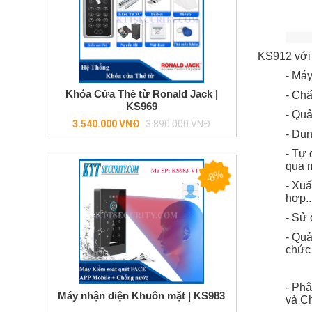
KS912 với 
- Má
Khóa Cửa Thẻ từ Ronald Jack |
- Chấ
KS969
- Quả
Regular
3.540.000 VNĐ
3.890.000 VNĐ
- Du
price
- Tự 
qua m
-8%
- Xuấ
hợp..
- Sử 
- Quả
chức 
-
Phân
Máy nhận diện Khuôn mặt | KS983
và Ch