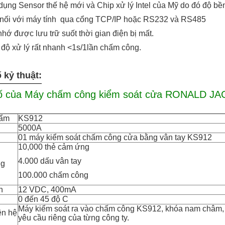
dụng Sensor thế hệ mới và Chip xử lý Intel của Mỹ do đó độ bề
t nối với máy tính qua cổng TCP/IP hoặc RS232 và RS485
nhớ được lưu trữ suốt thời gian điện bị mất.
 độ xử lý rất nhanh <1s/1lần chấm công.
 kỷ thuật:
ố của
Máy chấm công kiểm soát cửa RONALD JAC
hẩm
KS912
5000A
01 máy kiểm soát chấm công cửa bằng vân tay KS912
10,000 thẻ cảm ứng
4.000 dấu vân tay
ng
100.000 chấm công
n
12 VDC, 400mA
0 đến 45 độ C
Máy kiểm soát ra vào chấm công KS912, khóa nam châm, nút
ên hệ
yêu cầu riêng của từng công ty.