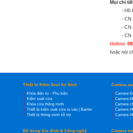
Mọi chi tiế
- Hồ
- CN 
- CN
- CN
Hotline:
09
hoặc nói c
Thiết bị Kiểm Soát An Ninh
Camera qu
Khóa điện từ - Phụ kiện
Camera K
Kiểm soát cửa
Camera A
Khóa cửa thông minh
Camera ch
Thiết bị kiểm soát cửa ra vào | Barrier
Camera 
Thiết bị thông minh hỗ trợ
Camera H
Camera J
Camera I
Đồ dùng Gia đình & Công nghệ
Camera trọ
Camera Ip