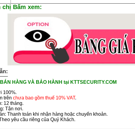
 chị Bấm xem:
ẫn:
BÁN HÀNG VÀ BẢO HÀNH tại KTTSECURITY.COM
i 100%.
m trên
chưa bao gồm thuế 10% VAT
.
: 12 tháng.
g: Tận nơi.
án: Thanh toán khi nhận hàng hoặc chuyển khoản.
 Theo yêu cầu riêng của Quý Khách.