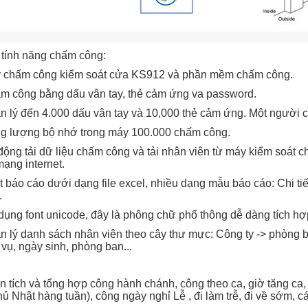
tính năng chấm công:
y chấm công kiểm soát cửa KS912 và phần mềm chấm công.
m công bằng dấu vân tay, thẻ cảm ứng va password.
n lý đến 4.000 dấu vân tay và 10,000 thẻ cảm ứng. Một người c
ng lượng bộ nhớ trong máy 100.000 chấm công.
động tải dữ liệu chấm công và tải nhân viên từ máy kiểm soát c
ạng internet.
t báo cáo dưới dạng file excel, nhiều dạng mẫu báo cáo: Chi ti
.
dụng font unicode, đây là phông chữ phổ thông dễ dàng tích h
n lý danh sách nhân viên theo cây thư mực: Công ty -> phòng b
vụ, ngày sinh, phòng ban...
 tích và tổng hợp công hành chánh, công theo ca, giờ tăng ca,
ủ Nhật hàng tuần), công ngày nghỉ Lễ , đi làm trễ, đi về sớm, 