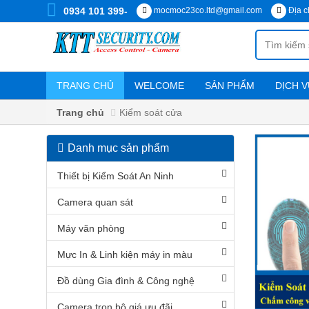
0934 101 399-
mocmoc23co.ltd@gmail.com
Địa c
TRANG CHỦ
WELCOME
SẢN PHẨM
DỊCH V
Chính sách vận chuyển, cài đặt
Trang chủ
Kiểm soát cửa
Danh mục sản phẩm
DANH
MỤC
Thiết bị Kiểm Soát An Ninh
SẢN
PHẨM
Camera quan sát
Máy văn phòng
Thiết
bị
Mực In & Linh kiện máy in màu
Kiểm
Soát
An
Đồ dùng Gia đình & Công nghệ
Ninh
Camera trọn bộ giá ưu đãi