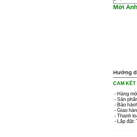
Mời Anh
Hướng d
CAM KẾT 
- Hàng mớ
- Sản phẩ
- Bảo hành
- Giao hàn
- Thanh to
- Lắp đặt: