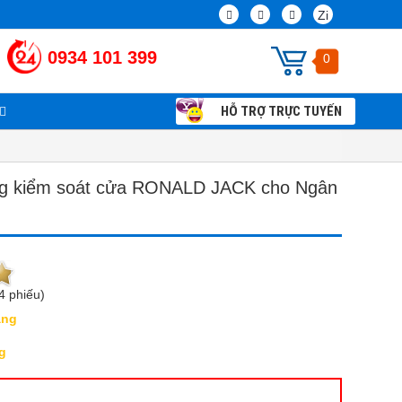
Zi
0934 101 399
0
HỖ TRỢ TRỰC TUYẾN
Chính sách và Qui định chung
Thi công lắp đặt camera giám sát tận nhà
g kiểm soát cửa RONALD JACK cho Ngân
4 phiếu)
àng
g