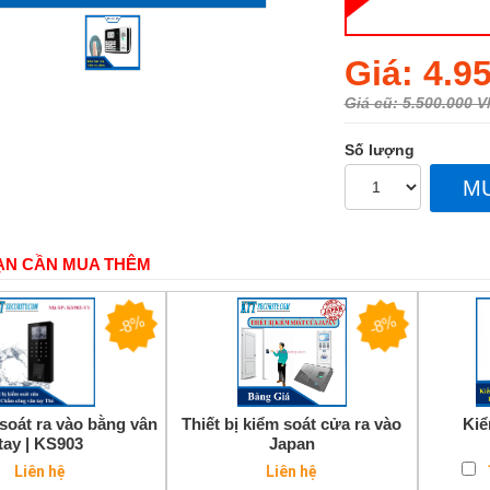
Regular
Giá: 4.9
price
Giá cũ: 5.500.000 
Số lượng
M
ẠN CẦN MUA THÊM
-8%
-8%
soát ra vào bằng vân
Thiết bị kiểm soát cửa ra vào
Kiể
tay | KS903
Japan
Liên hệ
Liên hệ