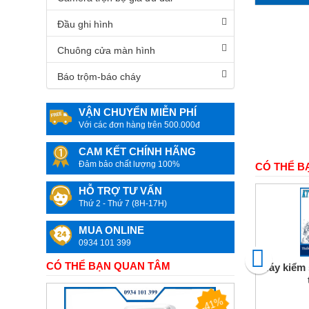
Camera
quan
Đầu ghi hình
sát
Chuông cửa màn hình
Máy
văn
Báo trộm-báo cháy
phòng
Mực
VẬN CHUYỂN MIỄN PHÍ
In
Với các đơn hàng trên 500.000đ
&
Linh
kiện
CAM KẾT CHÍNH HÃNG
máy
Đảm bảo chất lượng 100%
CÓ THỂ B
in
màu
HỖ TRỢ TƯ VẤN
Thứ 2 - Thứ 7 (8H-17H)
Đồ
dùng
MUA ONLINE
Gia
đình
0934 101 399
&
Công
CÓ THỂ BẠN QUAN TÂM
Máy kiểm 
nghệ
-41%
Camera