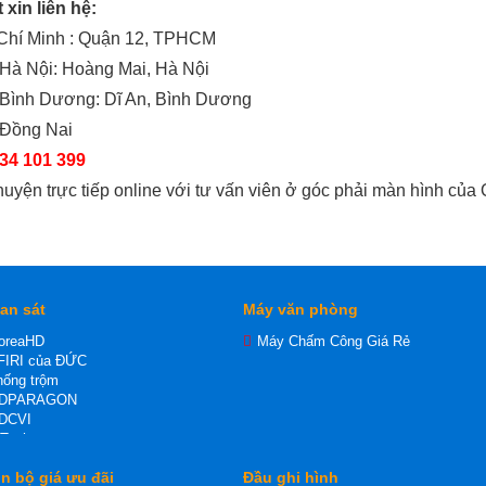
t xin liên hệ:
 Chí Minh : Quận 12, TPHCM
Hà Nội: Hoàng Mai, Hà Nội
 Bình Dương: Dĩ An, Bình Dương
 Đồng Nai
34 101 399
huyện trực tiếp online với tư vấn viên ở góc phải màn hình của
an sát
Máy văn phòng
oreaHD
Máy Chấm Công Giá Rẻ
FIRI của ĐỨC
ống trộm
HDPARAGON
DCVI
-Tech
P
n bộ giá ưu đãi
Đầu ghi hình
 Wifi dùng thẻ nhớ