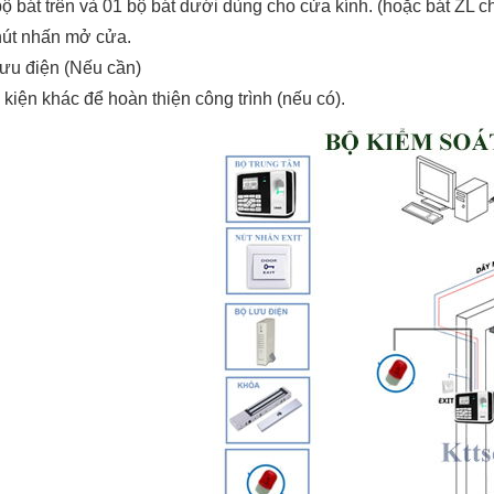
bộ bát trên và 01 bộ bát dưới dùng cho cửa kính. (hoặc bát ZL
nút nhấn mở cửa.
lưu điện (Nếu cần)
 kiện khác để hoàn thiện công trình (nếu có).