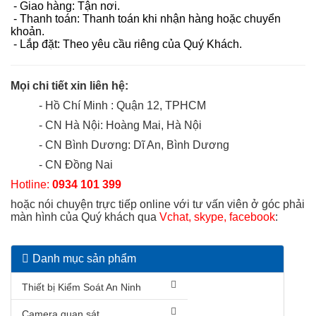
- Giao hàng: Tận nơi.
- Thanh toán: Thanh toán khi nhận hàng hoặc chuyển
khoản.
- Lắp đặt: Theo yêu cầu riêng của Quý Khách.
Mọi chi tiết xin liên hệ:
- Hồ Chí Minh : Quận 12, TPHCM
- CN Hà Nội: Hoàng Mai, Hà Nội
- CN Bình Dương: Dĩ An, Bình Dương
- CN Đồng Nai
Hotline:
0934 101 399
hoặc nói chuyện trực tiếp online với tư vấn viên ở góc phải
màn hình của Quý khách qua
Vchat, skype, facebook
:
Danh mục sản phẩm
Thiết bị Kiểm Soát An Ninh
Camera quan sát