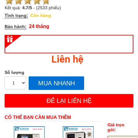
Kết quả:
4.7
/
5
-
(2533 phiếu)
Tình trạng:
Còn hàng
24 tháng
Bảo hành:
Liên hệ
Số lượng
MUA NHANH
ĐỂ LẠI LIÊN HỆ
CÓ THỂ BẠN CẦN MUA THÊM
Giá trọn
gói: