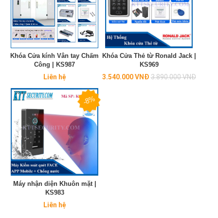
Khóa Cửa kính Vân tay Chấm
Khóa Cửa Thẻ từ Ronald Jack |
Công | KS987
KS969
Regular
Liên hệ
3.540.000 VNĐ
3.890.000 VNĐ
price
-8%
Máy nhận diện Khuôn mặt |
KS983
Liên hệ