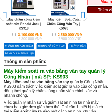
Mua 
Thêm và
Máy chấm công kiểm
Máy Kiểm Soát Cửa
Máy kiểm soát V
soát cửa Ronald Jack |
Chấm Công Vân Tay |
Chống nước K
KS918
KS978
2.390.0
3.100.0
Regular
Regular
3.100.000 VNĐ
2.580.000 VNĐ
price
price
3.300.000 VNĐ
2.900.000 VNĐ
THÔNG TIN SẢN PHẨM
THÔNG SỐ KỶ THUẬT
HƯỚNG DẪN
ĐÁNH GIÁ & BÌNH LUẬN
Thông in sản phẩm:
Máy kiểm soát ra vào bằng vân tay quản lý
Công Nhân | mã SP: KS903
Máy kiểm soát ra vào bằng vân tay
quản lý Công Nhân
KS903 đảm trách việc kiểm soát giờ ra vào của công nhân,
đồng thời quản lý chấm công nhân viên chính xác và
nhanh chóng.
Việc quản lý nhân sự và giám sát an ninh tại nhà máy
chưa bao giờ đơn giản hơn thế. Chỉ cần 1 thiết bị mà có
thể
kiểm soát cửa ra vào
một cách an ninh, chuyên