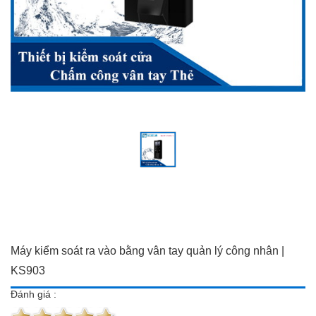
Đồ dùng Gia đình & Công
Camera trọn bộ giá ưu đãi
nghệ
Đầu ghi hình
Camera trọn bộ giá ưu đãi
Chuông cửa màn hình
Đầu ghi hình
Báo trộm-báo cháy
Chuông cửa màn hình
Hotline:
0934 101 399
Báo trộm-báo cháy
Hotline:
0934 101 399
Máy kiểm soát ra vào bằng vân tay quản lý công nhân |
KS903
Đánh giá :