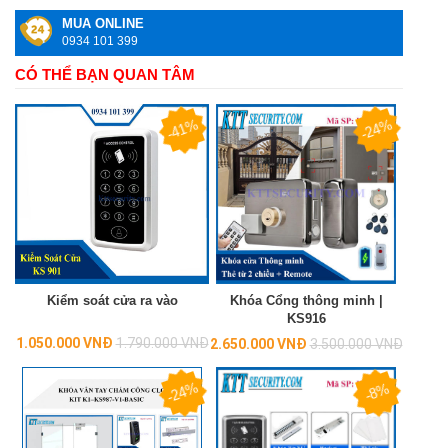
MUA ONLINE
0934 101 399
CÓ THỂ BẠN QUAN TÂM
-41%
-24%
Kiểm soát cửa ra vào
Khóa Cổng thông minh |
KS916
Regular
1.050.000 VNĐ
1.790.000 VNĐ
Regular
2.650.000 VNĐ
3.500.000 VNĐ
price
price
-24%
-8%