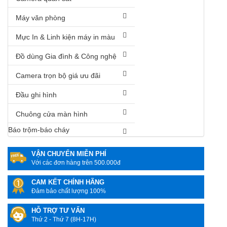
Máy văn phòng
Mực In & Linh kiện máy in màu
Đồ dùng Gia đình & Công nghệ
Camera trọn bộ giá ưu đãi
Đầu ghi hình
Chuông cửa màn hình
Báo trộm-báo cháy
VẬN CHUYỂN MIỄN PHÍ
Với các đơn hàng trên 500.000đ
CAM KẾT CHÍNH HÃNG
Đảm bảo chất lượng 100%
HỖ TRỢ TƯ VẤN
Thứ 2 - Thứ 7 (8H-17H)