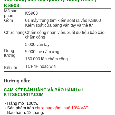
KS903
Mã sản
KS903
phẩm
Gồm
01 máy trung tâm kiểm soát ra vào KS903
Kiểm soát cửa bằng vân tay và thẻ từ
Chức năng
Chấm công nhân viên, xuất dữ liệu báo cáo
chấm công
5.000 vân tay
Dung
5.000 thẻ cảm ứng
lượng
150.000 lần chấm công
TCP/IP hoặc wifi
Kết nối
Hướng dẫn:
CAM KẾT BÁN HÀNG VÀ BẢO HÀNH tại
KTTSECURITY.COM
- Hàng mới 100%.
- Sản phẩm trên
chưa bao gồm thuế 10% VAT
.
- Bảo hành: 12 tháng.