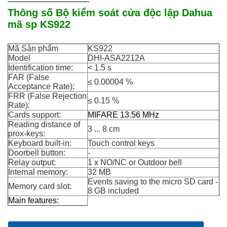
Thông số Bộ kiểm soát cửa độc lập Dahua
mã sp KS922
Mã Sản phẩm
KS922
Model
DHI-ASA2212A
Identification time:
< 1.5 s
FAR (False
≤ 0.00004 %
Acceptance Rate):
FRR (False Rejection
≤ 0.15 %
Rate):
Cards support:
MIFARE 13.56 MHz
Reading distance of
3 ... 8 cm
prox-keys:
Keyboard built-in:
Touch control keys
Doorbell button:
-
Relay output:
1 x NO/NC or Outdoor bell
Internal memory:
32 MB
Events saving to the micro SD card -
Memory card slot:
8 GB included
Main features
: