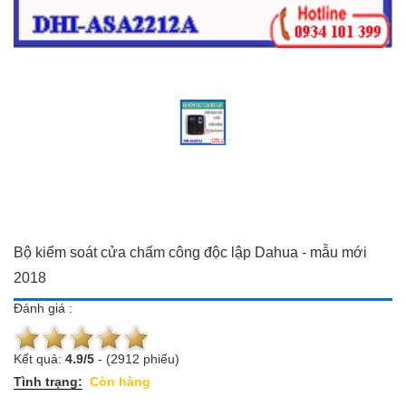
Đồ dùng Gia đình & Công
Camera trọn bộ giá ưu đãi
nghệ
Đầu ghi hình
Camera trọn bộ giá ưu đãi
Chuông cửa màn hình
Đầu ghi hình
Báo trộm-báo cháy
Chuông cửa màn hình
Hotline:
0934 101 399
Báo trộm-báo cháy
Hotline:
0934 101 399
Bộ kiểm soát cửa chấm công độc lập Dahua - mẫu mới
2018
Đánh giá :
Kết quả:
4.9
/
5
-
(2912 phiếu)
Tình trạng:
Còn hàng