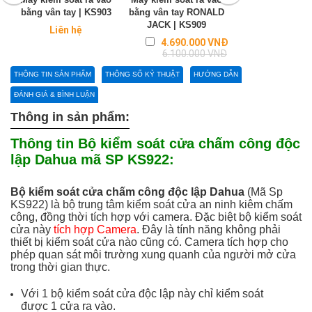
bằng vân tay | KS903
bằng vân tay RONALD
Jack F18 Basic |
JACK | KS909
Liên hệ
2.450.0
3.990.0
Regular
4.690.000 VNĐ
price
6.100.000 VNĐ
THÔNG TIN SẢN PHẨM
THÔNG SỐ KỶ THUẬT
HƯỚNG DẪN
ĐÁNH GIÁ & BÌNH LUẬN
Thông in sản phẩm:
Thông tin Bộ kiểm soát cửa chấm công độc
lập Dahua mã SP KS922:
Bộ kiểm soát cửa chấm công độc lập Dahua
(Mã Sp
KS922) là bộ trung tâm
kiểm soát cửa
an ninh kiêm chấm
công, đồng thời tích hợp với camera.
Đặc biệt bộ kiểm soát
cửa này
tích hợp Camera
. Đây là tính năng không phải
thiết bị kiểm soát cửa nào cũng có. Camera tích hợp cho
phép quan sát môi trường xung quanh của người mở cửa
trong thời gian thực.
Với 1 bộ kiểm soát cửa độc lập này chỉ kiểm soát
được 1 cửa ra vào.