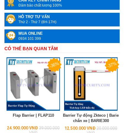
CAM KẾT CHÍNH HÃNG
Đảm bảo chất lượng 100%
HỖ TRỢ TƯ VẤN
Thứ 2 - Thứ 7 (8H-17H)
MUA ONLINE
0934 101 399
CÓ THỂ BẠN QUAN TÂM
-36%
-37%
Flap Barrier | FLAP110
Barrier Tự động Zkteco | Barie
chắn xe | BARIE300
Regular
24.900.000 VNĐ
39.000.000
Regular
12.500.000 VNĐ
20.000.000
price
VNĐ
price