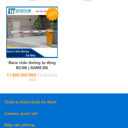
VNĐ
-21%
Barie chắn đường tự động
BS306 | BARIE306
Regular
11.800.000 VNĐ
15.000.000
price
VNĐ
Thiết bị Kiểm Soát An Ninh
Camera quan sát
Máy văn phòng