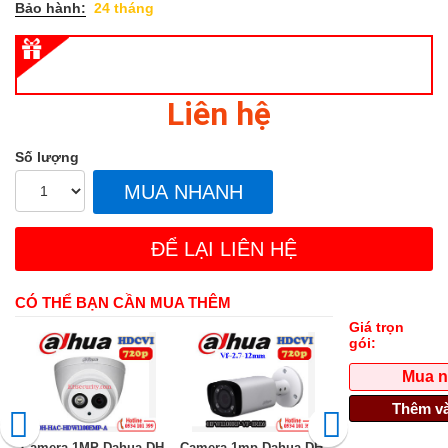
Bảo hành:
24 tháng
Liên hệ
Số lượng
MUA NHANH
ĐỂ LẠI LIÊN HỆ
CÓ THỂ BẠN CẦN MUA THÊM
Giá trọn
gói:
Mua 
Thêm và
Camera 1MP Dahua DH-
Camera 1mp Dahua DH-
Camera HDCVI 