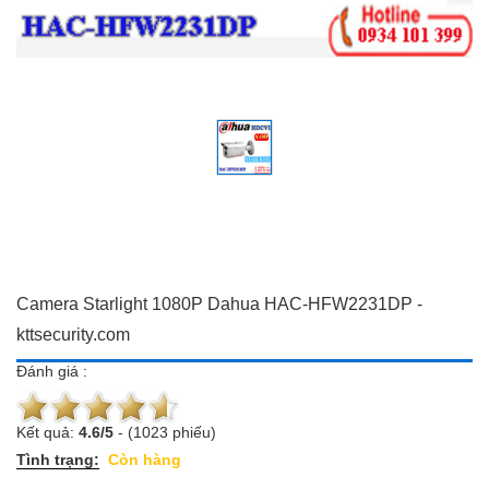
Đồ dùng Gia đình & Công
Camera trọn bộ giá ưu đãi
nghệ
Đầu ghi hình
Camera trọn bộ giá ưu đãi
Chuông cửa màn hình
Đầu ghi hình
Báo trộm-báo cháy
Chuông cửa màn hình
Hotline:
0934 101 399
Báo trộm-báo cháy
Hotline:
0934 101 399
Camera Starlight 1080P Dahua HAC-HFW2231DP -
kttsecurity.com
Đánh giá :
Kết quả:
4.6
/
5
-
(1023 phiếu)
Tình trạng:
Còn hàng