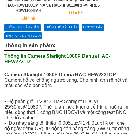
HAC-HDW1100EMP-A va
HAC-HFW1100RP-VF-IRE6
Dahua HAC
HDW1100EMH
HDW1200EMP
Liên hệ
Liên hệ
Liên hệ
THÔNG TIN SẢN PHẨM
THÔNG SỐ KỶ THUẬT
HƯỚNG DẪN
ĐÁNH GIÁ & BÌNH LUẬN
Thông in sản phẩm:
Thông tin Camera Starlight 1080P Dahua HAC-
HFW2231D:
Camera Starlight 1080P Dahua HAC-HFW2231DP
Camera hỗ trợ chống ngược sáng. Cho hình ảnh rõ nét và
màu sắc vào ban đêm.
• Độ phân giải 1/2.8” 2.1MP Starlight HDCVI
25/30fps@1080P, Thời gian thực không trễ hình, ngõ ra tín
hiệu đồng thời 1 cổng BNC HDCVI và một cổng test BNC
chế độ analog.
• Độ nhạy sáng tối thiểu 0.005Lux/F1.4, 0Lux IR on, chế
độ ngày đêm(ICR), tự động cân bằng trắng (AWB), tự động
bù sáng (AGC), chống chói sáng(BLC,HLC), chống ngược