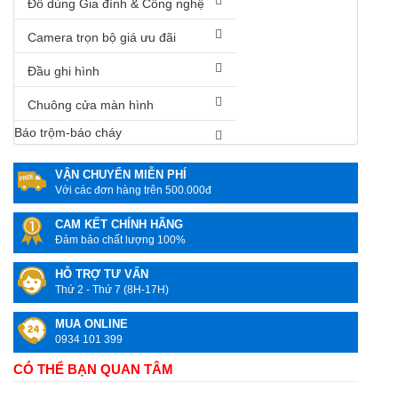
Đồ dùng Gia đình & Công nghệ
Camera trọn bộ giá ưu đãi
Đầu ghi hình
Chuông cửa màn hình
Báo trộm-báo cháy
VẬN CHUYỂN MIỄN PHÍ
Với các đơn hàng trên 500.000đ
CAM KẾT CHÍNH HÃNG
Đảm bảo chất lượng 100%
HỖ TRỢ TƯ VẤN
Thứ 2 - Thứ 7 (8H-17H)
MUA ONLINE
0934 101 399
CÓ THỂ BẠN QUAN TÂM