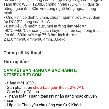
sáng thực WDR 120dB, chống nhiễu (3D-DNR), tầm xa
hồng ngoại đến 80m với công nghệ hồng ngoại thông
minh
• Ống kính cố định 3.6mm, chuẩn ngâm nước IP67, điện
áp DC12V, công suất 3.4W.
• Chất liệu vỏ nhôm đúc, môi trường làm việc từ
-40°C~+60°C, khoảng cách truyền tải trên cáp đồng trục
lên đến 500m với cáp 75-3 ôm, kích thước
241.8mm×90.4mm×90.4mm, 0.64kg.
Thông số kỷ thuật:
Hướng dẫn:
CAM KẾT BÁN HÀNG VÀ BẢO HÀNH tại
KTTSECURITY.COM
- Hàng mới 100%.
- Sản phẩm trên
chưa bao gồm thuế 10% VAT
.
- Giao hàng: Tận nơi.
- Thanh toán: Thanh toán khi nhận hàng hoặc chuyển
khoản.
- Lắp đặt: Theo yêu cầu riêng của Quý Khách.