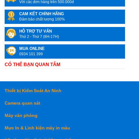
Với các đơn hàng trên 500.000đ
CAM KẾT CHÍNH HÃNG
Đảm bảo chất lượng 100%
HỖ TRỢ TƯ VẤN
Thứ 2 - Thứ 7 (8H-17H)
MUA ONLINE
0934 101 399
CÓ THỂ BẠN QUAN TÂM
Thiết bị Kiểm Soát An Ninh
Camera quan sát
Máy văn phòng
Mực In & Linh kiện máy in màu