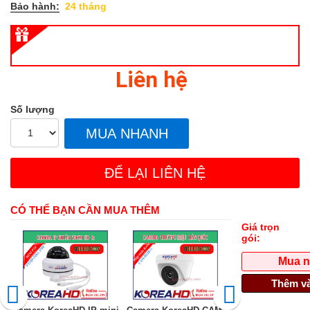
Bảo hành:
24 tháng
Liên hệ
Số lượng
MUA NHANH
ĐỂ LẠI LIÊN HỆ
CÓ THỂ BẠN CẦN MUA THÊM
Giá trọn
gói:
Mua 
Thêm và