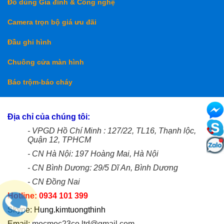
Đồ dùng Gia đình & Công nghệ
Camera trọn bộ giá ưu đãi
Đầu ghi hình
Chuông cửa màn hình
Báo trộm-báo cháy
Địa chỉ của chúng tôi:
- VPGD Hồ Chí Minh : 127/22, TL16, Thạnh lộc,
Quận 12, TPHCM
- CN Hà Nội: 197 Hoàng Mai, Hà Nội
- CN Bình Dương: 29/5 Dĩ An, Bình Dương
- CN Đồng Nai
Hotline: 0934 101 399
Skype: Hung.kimtuongthinh
Email:
mocmoc23co.ltd@gmail.com