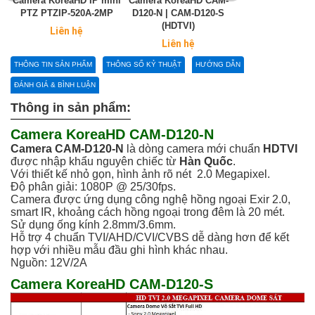
Camera KoreaHD IP mini
Camera KoreaHD CAM-
Camera ahd Ko
PTZ PTZIP-520A-2MP
D120-N | CAM-D120-S
KRCAM-D125A-M 
(HDTVI)
T723A-M
Liên hệ
Liên hệ
Liên hệ
THÔNG TIN SẢN PHẨM
THÔNG SỐ KỶ THUẬT
HƯỚNG DẪN
ĐÁNH GIÁ & BÌNH LUẬN
Thông in sản phẩm:
Camera KoreaHD CAM-D120-N
Camera CAM-D120-N
là dòng camera mới chuẩn
HDTVI
được nhập khẩu nguyên chiếc từ
Hàn Quốc
.
Với thiết kế nhỏ gọn, hình ảnh rõ nét 2.0 Megapixel.
Độ phân giải: 1080P @ 25/30fps.
Camera được ứng dụng công nghệ hồng ngoại Exir 2.0,
smart IR, khoảng cách hồng ngoại trong đêm là 20 mét.
Sử dụng ống kính 2.8mm/3.6mm.
Hỗ trợ 4 chuẩn TVI/AHD/CVI/CVBS dễ dàng hơn để kết
hợp với nhiều mẫu đầu ghi hình khác nhau.
Nguồn: 12V/2A
Camera KoreaHD CAM-D120-S