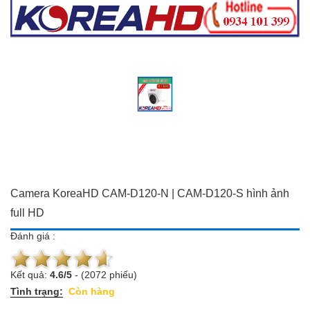
Đồ dùng Gia đình & Công
Camera trọn bộ giá ưu đãi
nghệ
Đầu ghi hình
Camera trọn bộ giá ưu đãi
Chuông cửa màn hình
Đầu ghi hình
Báo trộm-báo cháy
Chuông cửa màn hình
Hotline:
0934 101 399
Báo trộm-báo cháy
Hotline:
0934 101 399
Camera KoreaHD CAM-D120-N | CAM-D120-S hình ảnh
full HD
Đánh giá :
Kết quả:
4.6
/
5
-
(2072 phiếu)
Tình trạng:
Còn hàng