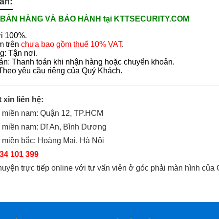
ẫn:
BÁN HÀNG VÀ BẢO HÀNH tại KTTSECURITY.COM
i 100%.
m trên
chưa bao gồm thuế 10% VAT
.
g: Tận nơi.
án: Thanh toán khi nhận hàng hoặc chuyển khoản.
 Theo yêu cầu riêng của Quý Khách.
t xin liên hệ:
o miền nam: Quận 12, TP.HCM
o miền nam: Dĩ An, Bình Dương
 miền bắc: Hoàng Mai, Hà Nội
34 101 399
huyện trực tiếp online với tư vấn viên ở góc phải màn hình của