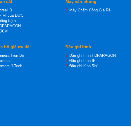
an sát
Máy văn phòng
oreaHD
Máy Chấm Công Giá Rẻ
FIRI của ĐỨC
ống trộm
HDPARAGON
DCVI
-Tech
P
n bộ giá ưu đãi
Đầu ghi hình
 Wifi dùng thẻ nhớ
DTVI
amera Trọn Bộ
Đầu ghi hình HDPARAGON
amera
Đầu ghi hình IP
amera J-Tech
Đầu ghi hình 5in1