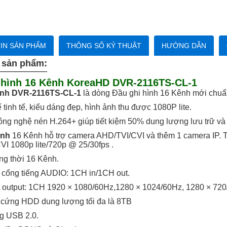
IN SẢN PHẨM
THÔNG SỐ KỶ THUẬT
HƯỚNG DẪN
 sản phẩm:
 hình 16 Kênh KoreaHD DVR-2116TS-CL-1
ình DVR-2116TS-CL-1
là dòng Đầu ghi hình 16 Kênh mới chu
ế tinh tế, kiểu dáng đẹp, hình ảnh thu được 1080P lite.
ng nghệ nén H.264+ giúp tiết kiệm 50% dung lượng lưu trữ và
ình
16 Kênh hỗ trợ camera AHD/TVI/CVI và thêm 1 camera IP. Tr
I 1080p lite/720p @ 25/30fps .
ng thời 16 Kênh.
 cổng tiếng AUDIO: 1CH in/1CH out.
output: 1CH 1920 × 1080/60Hz,1280 × 1024/60Hz, 1280 × 720
ổ cứng HDD dung lượng tối đa là 8TB
g USB 2.0.