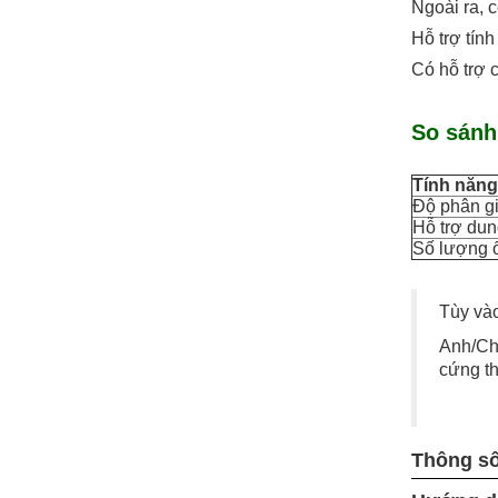
Ngoài ra, 
Hỗ trợ tín
Có hỗ trợ 
So sánh
Tính năng
Độ phân gi
Hỗ trợ du
Số lượng 
Tùy vào
Anh/Chị
cứng th
Thông số