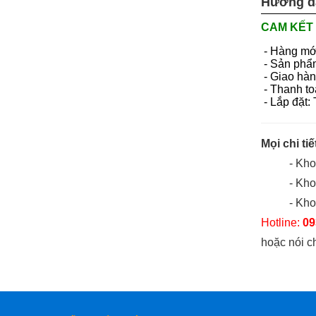
Hướng d
CAM KẾT 
- Hàng mớ
- Sản phẩ
- Giao hàn
- Thanh to
- Lắp đặt:
Mọi chi tiế
- Kh
- Kh
- Kho
Hotline:
09
hoặc nói c