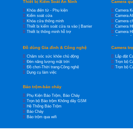
Thiết bị Kiểm Soát An Ninh
Camera qu
Khóa điện từ - Phụ kiện
Camera K
Kiểm soát cửa
Camera A
Khóa cửa thông minh
Camera ch
Thiết bị kiểm soát cửa ra vào | Barrier
Camera 
Thiết bị thông minh hỗ trợ
Camera H
Camera J
Camera I
Đồ dùng Gia đình & Công nghệ
Camera trọ
Camera Ip
Camera H
Chăm sóc sức khỏe chủ động
Lắp đặt C
Đèn năng lượng mặt trời
Trọn bộ C
Đồ chơi-Thời trang-Công nghệ
Trọn bộ C
Dụng cụ làm việc
Báo trộm-báo cháy
Phụ Kiện Báo Trộm, Báo Cháy
Trọn bộ Báo trộm Không dây GSM
Hệ Thống Báo Trộm
Báo Cháy
Báo trộm qua wifi