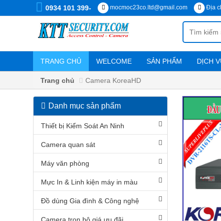
0934 101 399-
mocmoc23co.ltd@gmail.com
Địa c
TRANG CHỦ
WELCOME
SẢN PHẨM
DỊCH V
Chính sách vận chuyển, cài đặt
Trang chủ
Camera KoreaHD
Danh mục sản phẩm
DANH
MỤC
Thiết bị Kiểm Soát An Ninh
SẢN
PHẨM
Camera quan sát
Máy văn phòng
Thiết
bị
Mực In & Linh kiện máy in màu
Kiểm
Soát
An
Đồ dùng Gia đình & Công nghệ
Ninh
Camera trọn bộ giá ưu đãi