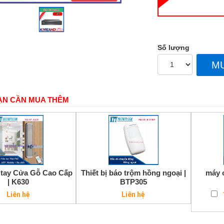
Số lượng
M
ẠN CẦN MUA THÊM
 tay Cửa Gỗ Cao Cấp
Thiết bị báo trộm hồng ngoại |
máy c
| K630
BTP305
Liên hệ
Liên hệ