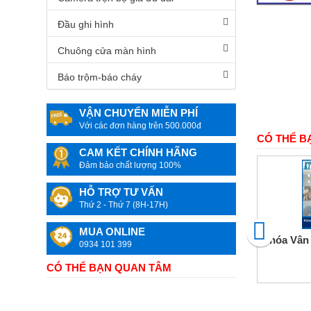
Camera
quan
Đầu ghi hình
sát
Chuông cửa màn hình
Máy
văn
Báo trộm-báo cháy
phòng
Mực
VẬN CHUYỂN MIỄN PHÍ
In
Với các đơn hàng trên 500.000đ
&
CÓ THỂ B
Linh
kiện
CAM KẾT CHÍNH HÃNG
máy
Đảm bảo chất lượng 100%
in
màu
HỖ TRỢ TƯ VẤN
Thứ 2 - Thứ 7 (8H-17H)
Đồ
dùng
MUA ONLINE
Gia
Khóa Vân
đình
0934 101 399
&
Công
CÓ THỂ BẠN QUAN TÂM
nghệ
Camera