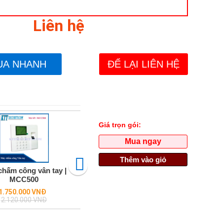
Liên hệ
UA NHANH
ĐỂ LẠI LIÊN HỆ
Giá trọn gói:
Mua ngay
Thêm vào giỏ
hấm công vân tay |
Đầu ghi 24 kênh hdparagon
Came
MCC500
HDS-8124TVI-HDMI,8 SATA
thoại
Regular
1.750.000 VNĐ
Liên hệ
price
2.120.000 VNĐ