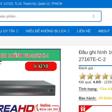
hỉ:
127/22, TL16, Thạnh lộc, Quận 12, TPHCM
Ụ UY TÍN
HIỂU ĐỂ KHÔNG BỊ LỪA
LIÊN HỆ
ABOUT
Chính sách đổi trả hàng
Qui trình mua hàng và thanh toán
Đầu ghi hình 
2716TE-C-2
Đánh giá :
Kết quả:
4.8
/
5
-
(228
Tình trạng:
Còn h
Bảo hành:
24 thán