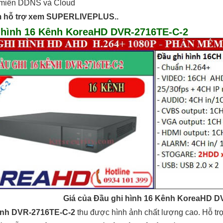
n miền DDNS và Cloud
 hỗ trợ xem SUPERLIVEPLUS.
.
 hình 16 Kênh KoreaHD DVR-2716TE-C-2
Giá của Đầu ghi hình 16 Kênh KoreaHD 
ình DVR-2716TE-C-2
thu được hình ảnh chất lượng cao. Hỗ tr