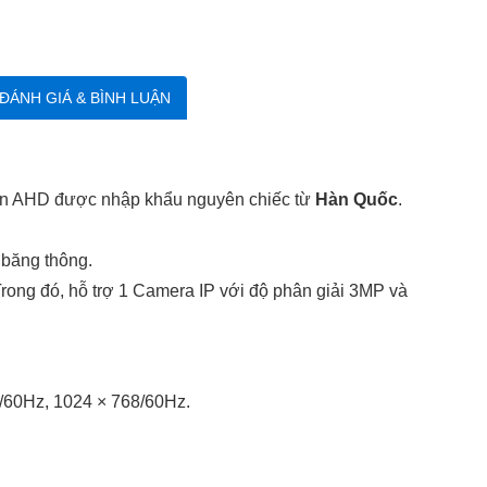
ĐÁNH GIÁ & BÌNH LUẬN
ẩn AHD được nhập khẩu nguyên chiếc từ
Hàn Quốc
.
 băng thông.
ong đó, hỗ trợ 1 Camera IP với độ phân giải 3MP và
/60Hz, 1024 × 768/60Hz.