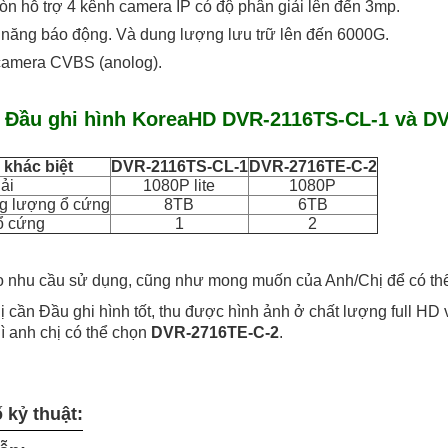
còn hỗ trợ 4 kênh camera IP có độ phân giải lên đến 3mp.
h năng báo động. Và dung lượng lưu trữ lên đến 6000G.
camera CVBS (anolog).
 Đầu ghi hình KoreaHD DVR-2116TS-CL-1 và D
 khác biệt
DVR-2116TS-CL-1
DVR-2716TE-C-2
ải
1080P lite
1080P
ng lượng ổ cứng
8TB
6TB
ổ cứng
1
2
 nhu cầu sử dụng, cũng như mong muốn của Anh/Chị để có thể
 cần Đầu ghi hình tốt, thu được hình ảnh ở chất lượng full HD
ì anh chị có thể chọn
DVR-2716TE-C-2
.
 kỷ thuật: