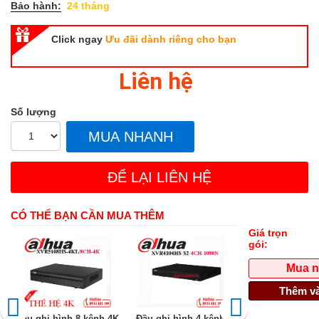
Bảo hành:
24 tháng
Click ngay
Ưu đãi dành riêng cho bạn
Liên hệ
Số lượng
MUA NHANH
ĐỂ LẠI LIÊN HỆ
CÓ THỂ BẠN CẦN MUA THÊM
Giá trọn
gói:
Mua 
Thêm và
Đầu ghi hình 8 kênh 4K
Đầu ghi hình 4 kênh
Đầu ghi hình Dah