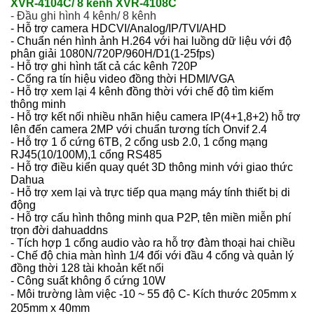
XVR-4104C/ 8 kênh XVR-4108C
- Đầu ghi hình 4 kênh/ 8 kênh
- Hỗ trợ camera HDCVI/Analog/IP/TVI/AHD
- Chuẩn nén hình ảnh H.264 với hai luồng dữ liệu với độ
phân giải 1080N/720P/960H/D1(1-25fps)
- Hỗ trợ ghi hình tất cả các kênh 720P
- Cổng ra tín hiệu video đồng thời HDMI/VGA
- Hỗ trợ xem lại 4 kênh đồng thời với chế độ tìm kiếm
thông minh
- Hỗ trợ kết nối nhiều nhãn hiệu camera IP(4+1,8+2) hỗ trợ
lên đến camera 2MP với chuẩn tương tích Onvif 2.4
- Hỗ trợ 1 ổ cứng 6TB, 2 cổng usb 2.0, 1 cổng mạng
RJ45(10/100M),1 cổng RS485
- Hỗ trợ điều kiển quay quét 3D thông minh với giao thức
Dahua
- Hỗ trợ xem lại và trực tiếp qua mạng máy tính thiết bị di
động
- Hỗ trợ cấu hình thông minh qua P2P, tên miền miễn phí
trọn đời dahuaddns
- Tích hợp 1 cổng audio vào ra hỗ trợ đàm thoại hai chiều
- Chế độ chia màn hình 1/4 đối với đầu 4 cổng và quản lý
đồng thời 128 tài khoản kết nối
- Công suất không ổ cứng 10W
- Môi trường làm việc -10 ~ 55 độ C
- Kích thước 205mm x
205mm x 40mm