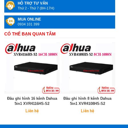
HỖ TRỢ TƯ VẤN
Thứ 2 - Thứ 7 (8H-17H)
MUA ONLINE
0934 101 399
CÓ THỂ BẠN QUAN TÂM
Đầu ghi hình 16 kênh Dahua
Đầu ghi hình 8 kênh Dahua
5in1 XVR4116HS-S2
5in1 XVR4108HS-S2
Liên hệ
Liên hệ