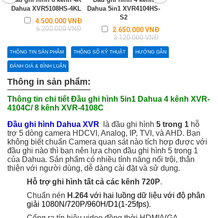
Dahua XVR5108HS-4KL
Dahua 5in1 XVR4104HS-
XVR4108C
S2
Regular
4.500.000 VNĐ
Liên hệ
price
6.200.000 VNĐ
Regular
2.650.000 VNĐ
price
3.120.000 VNĐ
THÔNG TIN SẢN PHẨM
THÔNG SỐ KỶ THUẬT
HƯỚNG DẪN
ĐÁNH GIÁ & BÌNH LUẬN
Thông in sản phẩm:
Thông tin chi tiết Đầu ghi hình 5in1 Dahua 4 kênh XVR-
4104C/ 8 kênh XVR-4108C
Đầu ghi hình Dahua XVR
là đầu ghi hình
5 trong 1
hỗ
trợ 5 dòng camera HDCVI, Analog, IP, TVI, và AHD. Bạn
không biết chuẩn Camera quan sát nào tích hợp được với
đầu ghi nào thì bạn nên lựa chọn đầu ghi hình 5 trong 1
của Dahua. Sản phẩm có nhiều tính năng nổi trội, thân
thiện với người dùng, dễ dàng cài đặt và sử dụng.
Hỗ trợ ghi hình tất cả các kênh 720P
.
Chuẩn nén
H.264
với hai luồng dữ liệu với độ phân
giải 1080N/720P/960H/D1(1-25fps).
Cổng ra tín hiệu video đồng thời HDMI/VGA.