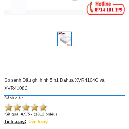
Đồ dùng Gia đình & Công
Camera trọn bộ giá ưu đãi
nghệ
Đầu ghi hình
Camera trọn bộ giá ưu đãi
Chuông cửa màn hình
Đầu ghi hình
Báo trộm-báo cháy
Chuông cửa màn hình
Hotline:
0934 101 399
Báo trộm-báo cháy
Hotline:
0934 101 399
So sánh Đầu ghi hình 5in1 Dahua XVR4104C và
XVR4108C
Đánh giá :
Kết quả:
4.9
/
5
-
(1812 phiếu)
Tình trạng:
Còn hàng