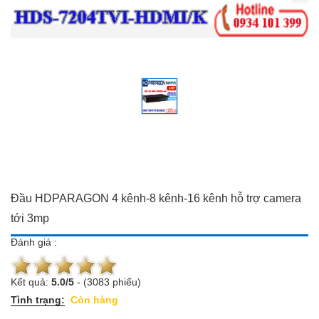
Đồ dùng Gia đình & Công
Camera trọn bộ giá ưu đãi
nghệ
Đầu ghi hình
Camera trọn bộ giá ưu đãi
Chuông cửa màn hình
Đầu ghi hình
Báo trộm-báo cháy
Chuông cửa màn hình
Hotline:
0934 101 399
Báo trộm-báo cháy
Hotline:
0934 101 399
Đầu HDPARAGON 4 kênh-8 kênh-16 kênh hỗ trợ camera
tới 3mp
Đánh giá :
Kết quả:
5.0
/
5
-
(3083 phiếu)
Tình trạng:
Còn hàng