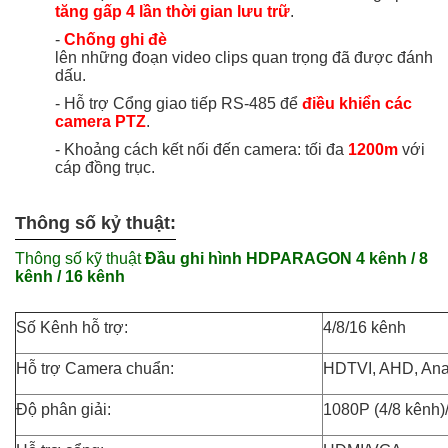
tăng gấp 4 lần thời gian lưu trữ
.
-
Chống ghi đè
lên những đoạn video clips quan trọng đã được đánh
dấu.
- Hỗ trợ Cổng giao tiếp RS-485 để
điều khiển các
camera PTZ
.
- Khoảng cách kết nối đến camera: tối đa
1200m
với
cáp đồng trục.
Thông số kỷ thuật:
Thông số kỹ thuật
Đầu ghi hình HDPARAGON 4 kênh / 8
kênh / 16 kênh
Số Kênh hỗ trợ:
4/8/16 kênh
Hỗ trợ Camera chuẩn:
HDTVI, AHD, Ana
Độ phân giải:
1080P (4/8 kênh)