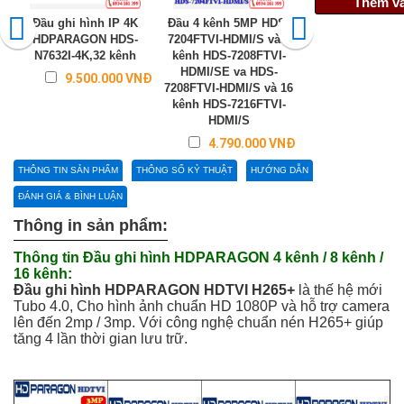
Thêm và
Đầu ghi hình IP 4K
Đầu 4 kênh 5MP HDS-
HDS-7204FTVI-HD
HDPARAGON HDS-
7204FTVI-HDMI/S và 8
kênh và HDS-720
N7632I-4K,32 kênh
kênh HDS-7208FTVI-
HDMI/KE 8 kênh v
HDMI/SE va HDS-
7208FTVIHDMI/K 
9.500.000 VNĐ
7208FTVI-HDMI/S và 16
và 16 kênh H
kênh HDS-7216FTVI-
7216FTVI-HDM
HDMI/S
3.510.0
4.790.000 VNĐ
THÔNG TIN SẢN PHẨM
THÔNG SỐ KỶ THUẬT
HƯỚNG DẪN
ĐÁNH GIÁ & BÌNH LUẬN
Thông in sản phẩm:
Thông tin Đầu ghi hình HDPARAGON 4 kênh / 8 kênh /
16 kênh:
Đầu ghi hình HDPARAGON HDTVI H265+
là thế hệ mới
Tubo 4.0, Cho hình ảnh chuẩn HD 1080P và hỗ trợ camera
lên đến 2mp / 3mp. Với công nghệ chuẩn nén H265+ giúp
tăng 4 lần thời gian lưu trữ.