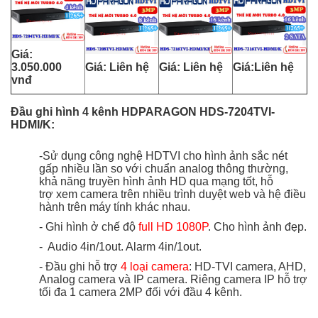
Giá:
Giá:
Liên hệ
3.050.000
Giá:
Liên hệ
Giá:
Liên hệ
vnđ
Đầu ghi hình 4 kênh HDPARAGON HDS-7204TVI-
HDMI/K:
-Sử dụng công nghệ HDTVI cho hình ảnh sắc nét
gấp nhiều lần so với chuẩn analog thông thường,
khả năng truyền hình ảnh HD qua mạng tốt, hỗ
trợ xem camera trên nhiều trình duyệt web và hệ điều
hành trên máy tính khác nhau.
- Ghi hình ở chế độ
full HD 1080P
. Cho hình ảnh đẹp.
- Audio 4in/1out. Alarm 4in/1out.
- Đầu ghi hỗ trợ
4 loại camera
: HD-TVI camera, AHD,
Analog camera và IP camera. Riêng camera IP hỗ trợ
tối đa 1 camera 2MP đối với đầu 4 kênh.