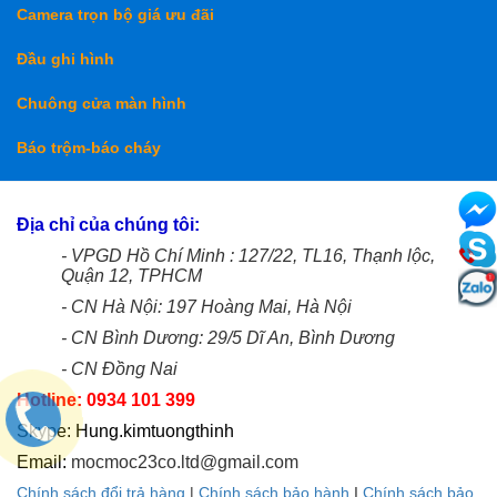
Camera trọn bộ giá ưu đãi
Đầu ghi hình
Chuông cửa màn hình
Báo trộm-báo cháy
Địa chỉ của chúng tôi:
- VPGD Hồ Chí Minh : 127/22, TL16, Thạnh lộc,
Quận 12, TPHCM
- CN Hà Nội: 197 Hoàng Mai, Hà Nội
- CN Bình Dương: 29/5 Dĩ An, Bình Dương
- CN Đồng Nai
Hotline: 0934 101 399
Skype: Hung.kimtuongthinh
Email:
mocmoc23co.ltd@gmail.com
Chính sách đổi trả hàng
|
Chính sách bảo hành
I
Chính sách bảo