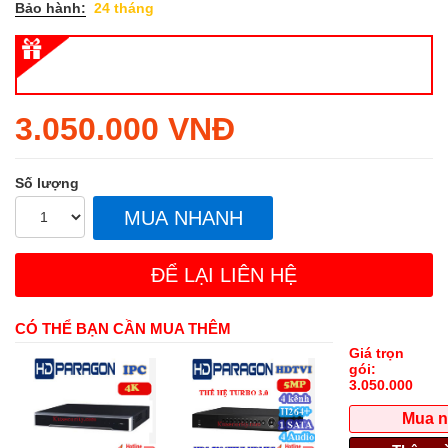
Bảo hành:
24 tháng
Regular
3.050.000 VNĐ
price
Số lượng
MUA NHANH
ĐỂ LẠI LIÊN HỆ
CÓ THỂ BẠN CẦN MUA THÊM
Giá trọn
gói:
3.050.000
Mua 