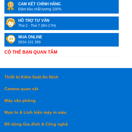
CAM KẾT CHÍNH HÃNG
Đảm bảo chất lượng 100%
HỖ TRỢ TƯ VẤN
Thứ 2 - Thứ 7 (8H-17H)
MUA ONLINE
0934 101 399
CÓ THỂ BẠN QUAN TÂM
Thiết bị Kiểm Soát An Ninh
Camera quan sát
Máy văn phòng
Mực In & Linh kiện máy in màu
Đồ dùng Gia đình & Công nghệ