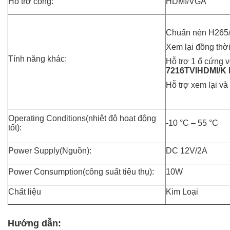
Hỗ trợ cổng:
HDMI/VGA
Chuẩn nén H265
Xem lại đồng thời
Tính năng khác:
Hỗ trợ 1 ổ cứng v
7216TVIHDMI/K h
Hỗ trợ xem lại và 
Operating Conditions(nhiệt độ hoạt động
-10 °C – 55 °C
tốt):
Power Supply(Nguồn):
DC 12V/2A
Power Consumption(công suất tiêu thụ):
10W
Chất liệu
Kim Loại
Hướng dẫn: