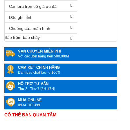
Camera trọn bộ giá ưu đãi
Đầu ghi hình
Chuông cửa màn hình
Báo trộm-báo cháy
VẬN CHUYỂN MIỄN PHÍ
Với các đơn hàng trên 500.000đ
CAM KẾT CHÍNH HÃNG
Đảm bảo chất lượng 100%
HỖ TRỢ TƯ VẤN
Thứ 2 - Thứ 7 (8H-17H)
MUA ONLINE
0934 101 399
CÓ THỂ BẠN QUAN TÂM