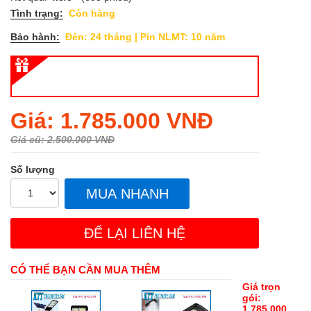
Tình trạng:
Còn hàng
Bảo hành:
Đèn: 24 tháng | Pin NLMT: 10 năm
Regular
Giá: 1.785.000 VNĐ
price
Giá cũ: 2.500.000 VNĐ
Số lượng
MUA NHANH
ĐỂ LẠI LIÊN HỆ
CÓ THỂ BẠN CẦN MUA THÊM
Giá trọn
gói:
1.785.000