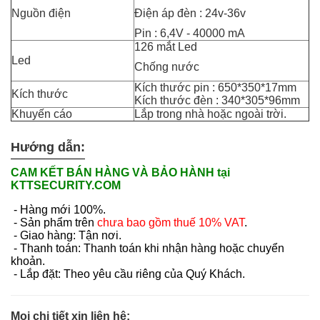
Nguồn điện
Điện áp đèn : 24v-36v
Pin : 6,4V - 40000 mA
126 mắt Led
Led
Chống nước
Kích thước pin : 650*350*17mm
Kích thước
Kích thước đèn : 340*305*96mm
Khuyến cáo
Lắp trong nhà hoặc ngoài trời.
Hướng dẫn:
CAM KẾT BÁN HÀNG VÀ BẢO HÀNH tại
KTTSECURITY.COM
- Hàng mới 100%.
- Sản phẩm trên
chưa bao gồm thuế 10% VAT
.
- Giao hàng: Tận nơi.
- Thanh toán: Thanh toán khi nhận hàng hoặc chuyển
khoản.
- Lắp đặt: Theo yêu cầu riêng của Quý Khách.
Mọi chi tiết xin liên hệ: