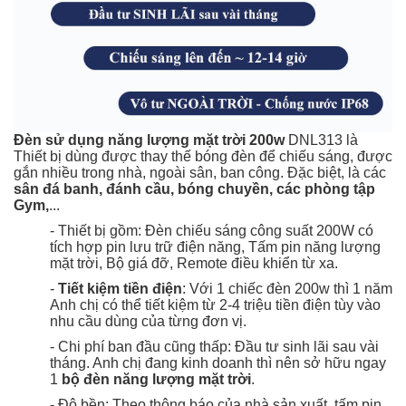
Đèn sử dụng năng lượng mặt trời 200w
DNL313 là
Thiết bị dùng được thay thế bóng đèn để chiếu sáng, được
gắn nhiều trong nhà, ngoài sân, ban công. Đặc biệt, là các
sân đá banh, đánh cầu, bóng chuyền, các phòng tập
Gym,
...
- Thiết bị gồm: Đèn chiếu sáng công suất 200W có
tích hợp pin lưu trữ điện năng, Tấm pin năng lượng
mặt trời, Bộ giá đỡ, Remote điều khiển từ xa.
-
Tiết kiệm tiền điện
: Với 1 chiếc đèn 200w thì 1 năm
Anh chị có thể tiết kiệm từ 2-4 triệu tiền điện tùy vào
nhu cầu dùng của từng đơn vị.
- Chi phí ban đầu cũng thấp: Đầu tư sinh lãi sau vài
tháng. Anh chị đang kinh doanh thì nên
sở hữu ngay
1
bộ đèn năng lượng mặt trời
.
-
Độ bền: Theo thông báo của nhà sản xuất, tấm pin