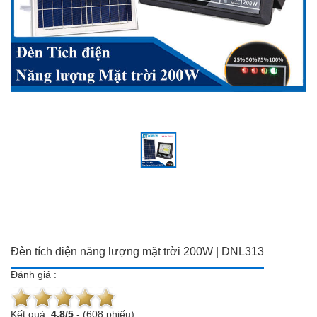
Đồ dùng Gia đình & Công
Camera trọn bộ giá ưu đãi
nghệ
Đầu ghi hình
Camera trọn bộ giá ưu đãi
Chuông cửa màn hình
Đầu ghi hình
Báo trộm-báo cháy
Chuông cửa màn hình
Hotline:
0934 101 399
Báo trộm-báo cháy
Hotline:
0934 101 399
Đèn tích điện năng lượng mặt trời 200W | DNL313
Đánh giá :
Kết quả:
4.8
/
5
-
(608 phiếu)