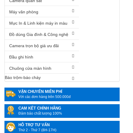
Camera quan sát
Máy văn phòng
Mực In & Linh kiện máy in màu
Đồ dùng Gia đình & Công nghệ
Camera trọn bộ giá ưu đãi
Đầu ghi hình
Chuông cửa màn hình
Báo trộm-báo cháy
VẬN CHUYỂN MIỄN PHÍ
Với các đơn hàng trên 500.000đ
CAM KẾT CHÍNH HÃNG
Đảm bảo chất lượng 100%
HỖ TRỢ TƯ VẤN
Thứ 2 - Thứ 7 (8H-17H)