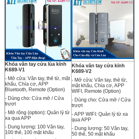
Khóa vân tay cửa lùa kính
Khóa vân tay cửa kính
K689-V1
K689-V2
- Mở cửa: Vân tay, thẻ từ, mật
- Mở cửa: Vân tay, thẻ từ,
khẩu, Chìa cơ, APP
mật khẩu, Chìa cơ, APP
Bluetooth, Remote (Option)
WIFI, Remote (Option)
- Dùng cho: Cửa mở / Cửa
- Dùng cho: Cửa mở / Cửa
trượt
trượt
- Mở rộng (option): Quản lý từ
- APP WIFI: Quản lý từ xa
xa qua APP
qua APP
- Dung lượng: 100 Vân tay,
- Dung lượng: 50 Vân tay,
100 thẻ, 100 mật khẩu
50 thẻ, 50 mật khẩu