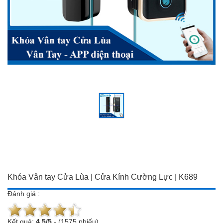
Đồ dùng Gia đình & Công
Camera trọn bộ giá ưu đãi
nghệ
Đầu ghi hình
Camera trọn bộ giá ưu đãi
Chuông cửa màn hình
Đầu ghi hình
Báo trộm-báo cháy
Chuông cửa màn hình
Hotline:
0934 101 399
Báo trộm-báo cháy
Hotline:
0934 101 399
Khóa Vân tay Cửa Lùa | Cửa Kính Cường Lực | K689
Đánh giá :
Kết quả:
4.5
/
5
-
(1575 phiếu)