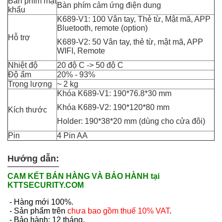
Bàn phím mật
Bàn phím cảm ứng điện dung
khẩu
K689-V1: 100 Vân tay, Thẻ từ, Mật mã, APP
Bluetooth, remote (option)
Hỗ trợ
K689-V2: 50 Vân tay, thẻ từ, mật mã, APP
WIFI, Remote
Nhiệt độ
20 độ C -> 50 độ C
Độ ẩm
20% - 93%
Trọng lượng
~ 2 kg
Khóa K689-V1: 190*76.8*30 mm
Khóa K689-V2: 190*120*80 mm
Kích thước
Holder: 190*38*20 mm (dùng cho cửa đôi)
Pin
4 Pin AA
Hướng dẫn:
CAM KẾT BÁN HÀNG VÀ BẢO HÀNH tại
KTTSECURITY.COM
- Hàng mới 100%.
- Sản phẩm trên
chưa bao gồm thuế 10% VAT
.
- Bảo hành: 12 tháng.