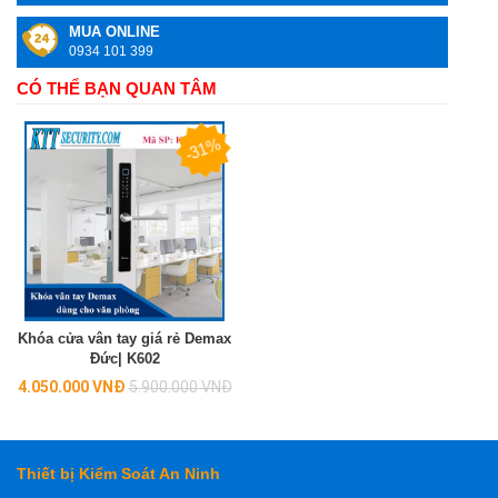
MUA ONLINE
0934 101 399
CÓ THỂ BẠN QUAN TÂM
-31%
Khóa cửa vân tay giá rẻ Demax
Đức| K602
Regular
4.050.000 VNĐ
5.900.000 VNĐ
price
Thiết bị Kiểm Soát An Ninh