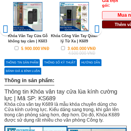
Giá trọn
gói:
Mua 
Thêm và
Khóa Vân Tay Cửa Gỗ
Khóa Cổng Vân Tay Quản
Khóa Vân tay 2 
không tay cầm | K603
lý Từ Xa | K609
cửa sắt | K6
Regular
5.900.000 VNĐ
3.600.000 VNĐ
Liên hệ
price
4.500.000 VNĐ
THÔNG TIN SẢN PHẨM
THÔNG SỐ KỶ THUẬT
HƯỚNG DẪN
ĐÁNH GIÁ & BÌNH LUẬN
Thông in sản phẩm:
Thông tin Khóa vân tay cửa lùa kính cường
lực | Mã SP: KS689
Khóa cửa vân tay K689 là mẫu khóa chuyên dùng cho
Cửa kính cường lực. Kiểu dáng sang trọng, khi gắn lên
trong căn phòng sáng hơn, đẹp hơn. Do đó, Khóa K689
được sử dụng rất nhiều cho văn phòng Công ty.