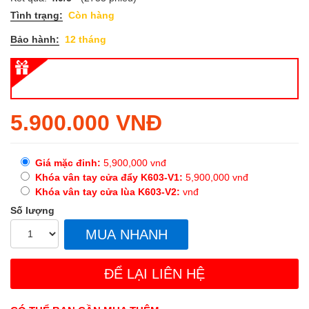
Tình trạng:
Còn hàng
Bảo hành:
12 tháng
Regular
5.900.000 VNĐ
price
Giá mặc đinh:
5,900,000
vnđ
Khóa vân tay cửa đẩy K603-V1:
5,900,000
vnđ
Khóa vân tay cửa lùa K603-V2:
vnđ
Số lượng
MUA NHANH
ĐỂ LẠI LIÊN HỆ