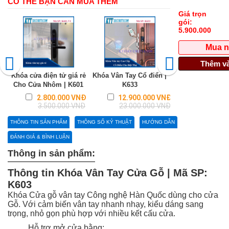
CÓ THỂ BẠN CẦN MUA THÊM
Giá trọn
gói:
5.900.000
Mua 
Thêm và
Khóa cửa điện tử giá rẻ
Khóa Vân Tay Cổ điển |
Khóa cửa Kính V
Cho Cửa Nhôm | K601
K633
KOREA | K6
Regular
Regular
2.800.000 VNĐ
12.900.000 VNĐ
6.300.0
price
price
3.500.000 VNĐ
23.000.000 VNĐ
7.500.0
THÔNG TIN SẢN PHẨM
THÔNG SỐ KỶ THUẬT
HƯỚNG DẪN
ĐÁNH GIÁ & BÌNH LUẬN
Thông in sản phẩm:
Thông tin Khóa Vân Tay Cửa Gỗ | Mã SP:
K603
Khóa Cửa gỗ vân tay Công nghệ Hàn Quốc dùng cho cửa
Gỗ. Với cảm biến vân tay nhanh nhạy, kiểu dáng sang
trọng, nhỏ gọn phù hợp với nhiều kết cấu cửa.
Hỗ trợ mở cửa bằng: