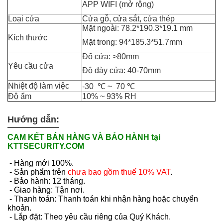
APP WIFI (mở rộng)
Loại cửa
Cửa gỗ, cửa sắt, cửa thép
Mặt ngoài: 78.2*190.3*19.1 mm
Kích thước
Mặt trong: 94*185.3*51.7mm
Đố cửa: >80mm
Yêu cầu cửa
Độ dày cửa: 40-70mm
Nhiệt độ làm việc
-30 ℃ ~ 70 ℃
Độ ẩm
10% ~ 93% RH
Hướng dẫn:
CAM KẾT BÁN HÀNG VÀ BẢO HÀNH tại
KTTSECURITY.COM
- Hàng mới 100%.
- Sản phẩm trên
chưa bao gồm thuế 10% VAT
.
- Bảo hành: 12 tháng.
- Giao hàng: Tận nơi.
- Thanh toán: Thanh toán khi nhận hàng hoặc chuyển
khoản.
- Lắp đặt: Theo yêu cầu riêng của Quý Khách.