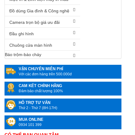
Đồ dùng Gia đình & Công nghệ
Camera trọn bộ giá ưu đãi
Đầu ghi hình
Chuông cửa màn hình
Báo trộm-báo cháy
VẬN CHUYỂN MIỄN PHÍ
Với các đơn hàng trên 500.000đ
CAM KẾT CHÍNH HÃNG
Đảm bảo chất lượng 100%
HỖ TRỢ TƯ VẤN
Thứ 2 - Thứ 7 (8H-17H)
MUA ONLINE
0934 101 399
CÓ THỂ BẠN QUAN TÂM