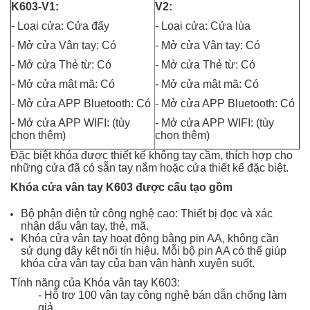
K603-V1:
V2:
- Loại cửa: Cửa đẩy
- Loại cửa: Cửa lùa
- Mở cửa Vân tay: Có
- Mở cửa Vân tay: Có
- Mở cửa Thẻ từ: Có
- Mở cửa Thẻ từ: Có
- Mở cửa mật mã: Có
- Mở cửa mật mã: Có
- Mở cửa APP Bluetooth: Có
- Mở cửa APP Bluetooth: Có
- Mở cửa APP WIFI: (tùy
- Mở cửa APP WIFI: (tùy
chọn thêm)
chọn thêm)
Đặc biệt khóa được thiết kế không tay cầm, thích hợp cho
những cửa đã có sẵn tay nắm hoặc cửa thiết kế đặc biệt.
Khóa cửa vân tay K603 được cấu tạo gồm
Bộ phận điện tử công nghệ cao: Thiết bị đọc và xác
nhận dấu vân tay, thẻ, mã.
Khóa cửa vân tay hoạt động bằng pin AA, không cần
sử dụng dây kết nối tín hiệu. Mỗi bộ pin AA có thể giúp
khóa cửa vân tay của bạn vận hành xuyên suốt.
Tính năng của Khóa vân tay K603:
- Hỗ trợ 100 vân tay công nghệ bán dẫn chống làm
giả.