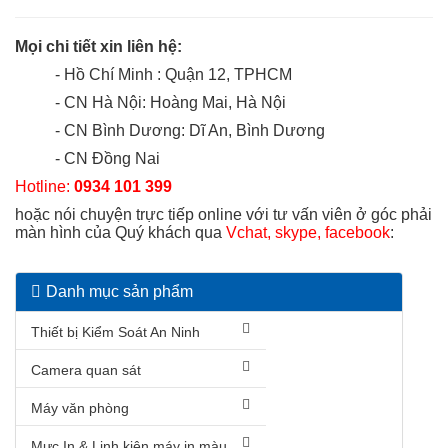
Mọi chi tiết xin liên hệ:
- Hồ Chí Minh : Quận 12, TPHCM
- CN Hà Nội: Hoàng Mai, Hà Nội
- CN Bình Dương: Dĩ An, Bình Dương
- CN Đồng Nai
Hotline:
0934 101 399
hoặc nói chuyện trực tiếp online với tư vấn viên ở góc phải
màn hình của Quý khách qua
Vchat, skype, facebook
:
Danh mục sản phẩm
Thiết bị Kiểm Soát An Ninh
Camera quan sát
Máy văn phòng
Mực In & Linh kiện máy in màu