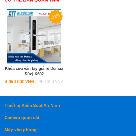
-31%
Khóa cửa vân tay giá rẻ Demax
Đức| K602
Regular
4.050.000 VNĐ
5.900.000 VNĐ
price
Thiết bị Kiểm Soát An Ninh
Camera quan sát
Máy văn phòng