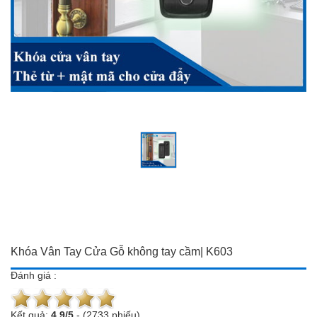
Đồ dùng Gia đình & Công
Camera trọn bộ giá ưu đãi
nghệ
Đầu ghi hình
Camera trọn bộ giá ưu đãi
Chuông cửa màn hình
Đầu ghi hình
Báo trộm-báo cháy
Chuông cửa màn hình
Hotline:
0934 101 399
Báo trộm-báo cháy
Hotline:
0934 101 399
Khóa Vân Tay Cửa Gỗ không tay cầm| K603
Đánh giá :
Kết quả:
4.9
/
5
-
(2733 phiếu)