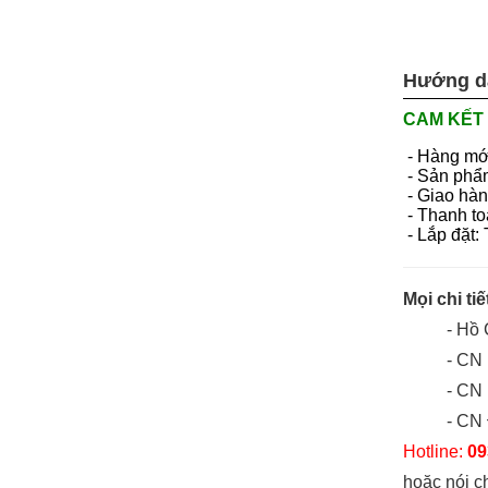
Hướng d
CAM KẾT 
- Hàng mớ
- Sản phẩ
- Giao hàn
- Thanh to
- Lắp đặt:
Mọi chi tiế
- Hồ
- CN 
- CN
- CN
Hotline:
09
hoặc nói c