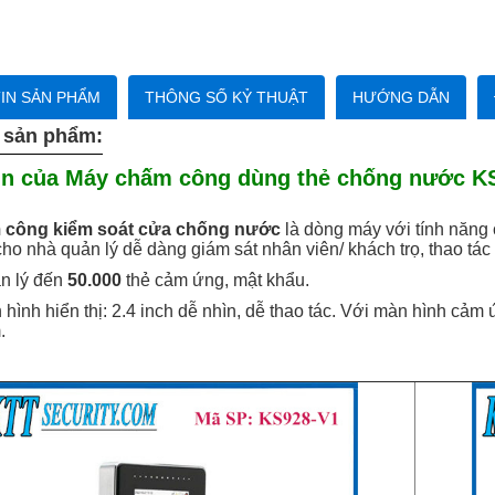
IN SẢN PHẨM
THÔNG SỐ KỶ THUẬT
HƯỚNG DẪN
 sản phẩm:
in của Máy chấm công dùng thẻ chống nước K
công kiểm soát cửa chống nước
là dòng máy với tính năng 
cho nhà quản lý dễ dàng giám sát nhân viên/ khách trọ, thao tác
n lý đến
50.000
thẻ cảm ứng, mật khẩu.
 hình hiển thị: 2.4 inch dễ nhìn, dễ thao tác. Với màn hình c
.