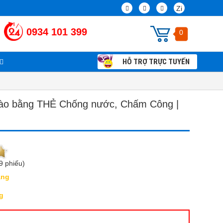
Zi
0934 101 399
0
HỖ TRỢ TRỰC TUYẾN
Chính sách và Qui định chung
Thi công lắp đặt camera giám sát tận nhà
vào bằng THẺ Chống nước, Chấm Công |
9 phiếu)
àng
g