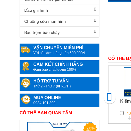
Camera
quan
Đầu ghi hình
sát
Chuông cửa màn hình
Máy
văn
Báo trộm-báo cháy
phòng
Mực
VẬN CHUYỂN MIỄN PHÍ
In
Với các đơn hàng trên 500.000đ
&
CÓ THỂ B
Linh
kiện
CAM KẾT CHÍNH HÃNG
máy
Đảm bảo chất lượng 100%
in
màu
HỖ TRỢ TƯ VẤN
Thứ 2 - Thứ 7 (8H-17H)
Đồ
dùng
MUA ONLINE
Gia
Kiểm 
đình
0934 101 399
&
Công
CÓ THỂ BẠN QUAN TÂM
1.
nghệ
1
-41%
Camera