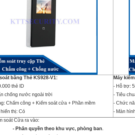
soát bằng Thẻ KS928-V1:
Máy kiểm
0.000 thẻ ID
- Hỗ trợ: 
ẩn chống nước ngoài trời
- Tiêu ch
ng: Chấm công + Kiểm soát cửa + Phần mềm
- Chức nă
hiển thị: Có
- Màn hình
m soát Cửa ra vào:
- Phân quyền theo khu vực, phòng ban
.