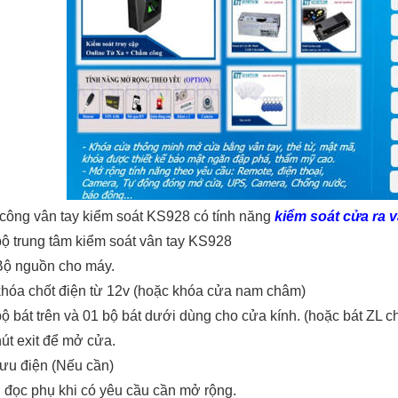
ông vân tay kiểm soát KS928 có
tính năng
kiểm soát cửa ra 
bộ trung tâm kiểm soát vân tay KS928
Bộ nguồn cho máy.
khóa chốt điện từ 12v (hoặc khóa cửa nam châm)
bộ bát trên và 01 bộ bát dưới dùng cho cửa kính. (hoặc bát ZL
nút exit để mở cửa.
lưu điện (Nếu cần)
 đọc phụ khi có yêu cầu cần mở rộng.