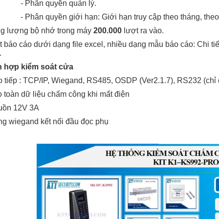
- Phân quyền quản lý.
- Phân quyền giới hạn: Giới hạn truy cập theo tháng, theo
ng lượng bộ nhớ trong máy
2
00.000
lượt ra vào.
t báo cáo dưới dạng file excel, nhiều dạng mẫu báo cáo: Chi ti
.
ch hợp kiểm soát cửa
o tiếp : TCP/IP,
Wiegand, RS485, OSDP (Ver2.1.7), RS232 (chỉ 
 toàn dữ liệu chấm công khi mất điện
uồn 12V 3A
g wiegand kết nối đầu đọc phụ