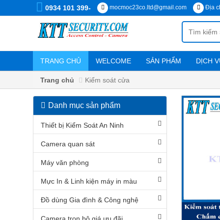
0934 101 399-
mocmoc23co.ltd@gmail.com
Địa c
TRANG CHỦ
WELCOME
SẢN PHẨM
DỊCH V
Chính sách vận chuyển, cài đặt
Trang chủ
Kiểm soát cửa
Danh mục sản phẩm
DANH
MỤC
Thiết bị Kiểm Soát An Ninh
SẢN
PHẨM
Camera quan sát
Máy văn phòng
Thiết
bị
Mực In & Linh kiện máy in màu
Kiểm
Soát
An
Đồ dùng Gia đình & Công nghệ
Ninh
Camera trọn bộ giá ưu đãi