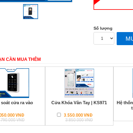
Số lượng
M
ẠN CẦN MUA THÊM
soát cửa ra vào
Cửa Khóa Vân Tay | KS971
Hệ thốn
Regular
Regular
050.000 VNĐ
3.550.000 VNĐ
price
price
.790.000 VNĐ
3.850.000 VNĐ