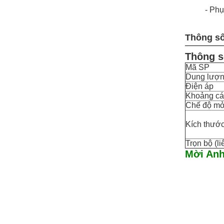
- Phụ
Thông số
Thông s
Mã SP
Dung lượ
Điện áp
Khoảng cá
Chế độ m
Kích thướ
Trọn bộ (li
Mời Anh