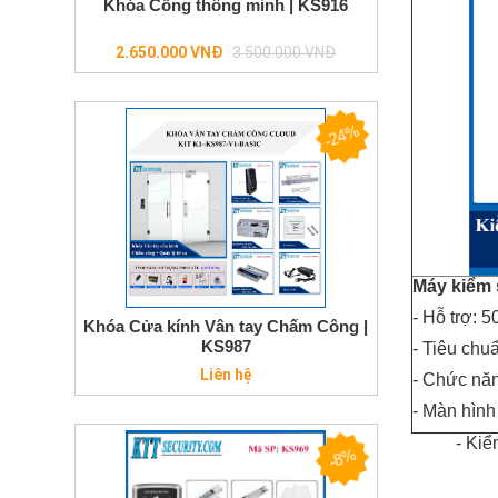
Khóa Cổng thông minh | KS916
Regular
2.650.000 VNĐ
3.500.000 VNĐ
price
-24%
Máy kiểm 
- Hỗ trợ: 5
Khóa Cửa kính Vân tay Chấm Công |
KS987
- Tiêu chu
Liên hệ
- Chức nă
- Màn hình 
- Kiể
-8%