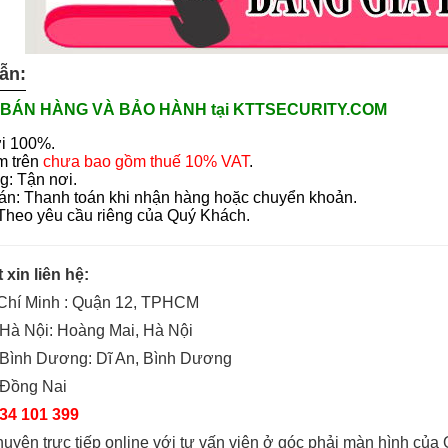
ẫn:
BÁN HÀNG VÀ BẢO HÀNH tại KTTSECURITY.COM
i 100%.
m trên
chưa bao gồm thuế 10% VAT
.
g: Tận nơi.
án: Thanh toán khi nhận hàng hoặc chuyển khoản.
 Theo yêu cầu riêng của Quý Khách.
t xin liên hệ:
 Chí Minh : Quận 12, TPHCM
Hà Nội: Hoàng Mai, Hà Nội
 Bình Dương: Dĩ An, Bình Dương
 Đồng Nai
34 101 399
huyện trực tiếp online với tư vấn viên ở góc phải màn hình của