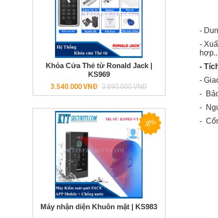
- Du
- Xuấ
hợp..
Khóa Cửa Thẻ từ Ronald Jack |
- Tí
KS969
- Gia
Regular
3.540.000 VNĐ
3.890.000 VNĐ
- Bảo
price
- Ng
-
Cổn
-8%
Máy nhận diện Khuôn mặt | KS983