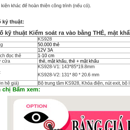
 kiện khác để hoàn thiện công trình (nếu có).
 kỷ thuật:
ố kỹ thuật Kiểm soát ra vào bằng THẺ, mật khẩ
KS928
ng
50.000 thẻ
12V 3A
ch đọc thẻ
1-10 cm
ở cửa
thẻ, mật khẩu, thẻ + mật khẩu
KS928-V1: 143*85*19.8mm
c
KS928-V2:
131* 80 * 20.6 mm
ên hệ giá)
Bộ trung tâm KS928, Khóa điện, nút exit, bộ l
 chị Bấm xem: