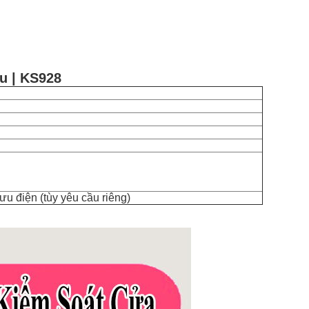
u | KS928
ưu điện (tùy yêu cầu riêng)