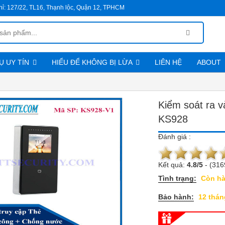
hỉ:
127/22, TL16, Thạnh lộc, Quận 12, TPHCM
Ụ UY TÍN
HIỂU ĐỂ KHÔNG BỊ LỪA
LIÊN HỆ
ABOUT
Chính sách đổi trả hàng
Qui trình mua hàng và thanh toán
Kiểm soát ra 
KS928
Đánh giá :
Kết quả:
4.8
/
5
-
(316
Tình trạng:
Còn h
Bảo hành:
12 thán