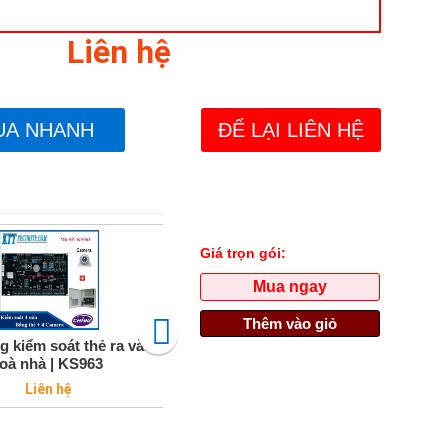
Liên hệ
UA NHANH
ĐỂ LẠI LIÊN HỆ
Giá trọn gói:
Mua ngay
Thêm vào giỏ
g kiểm soát thẻ ra vào
Access control Hikvision
Kiểm s
toà nhà | KS963
KS915
Regular
Liên hệ
2.450.000 VNĐ
price
2.700.000 VNĐ