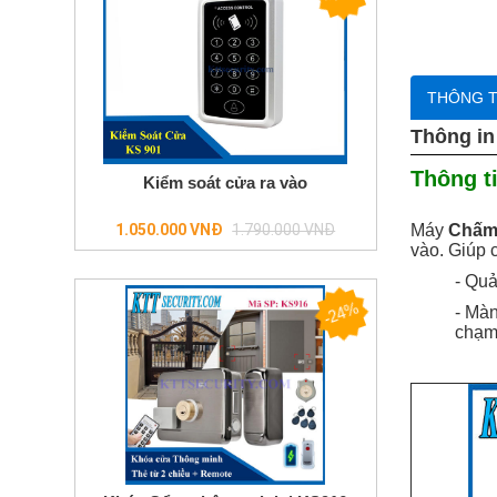
trọn
bộ
giá
ưu
đãi
THÔNG T
Đầu
Thông in
ghi
hình
Thông t
Kiểm soát cửa ra vào
Chuông
cửa
Regular
1.050.000 VNĐ
1.790.000 VNĐ
Máy
Chấm 
màn
price
hình
vào. Giúp 
- Quả
Báo
-24%
trộm-
- Màn
báo
chạm
cháy