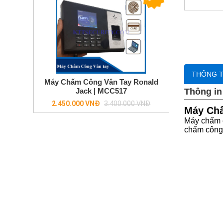
trọn
bộ
giá
ưu
đãi
Đầu
ghi
hình
THÔNG T
Máy Chấm Công Vân Tay Ronald
Chuông
Jack | MCC517
Thông in
cửa
Regular
2.450.000 VNĐ
3.400.000 VNĐ
màn
Máy Chấ
price
hình
Máy chấm c
chấm công 
Báo
trộm-
báo
cháy