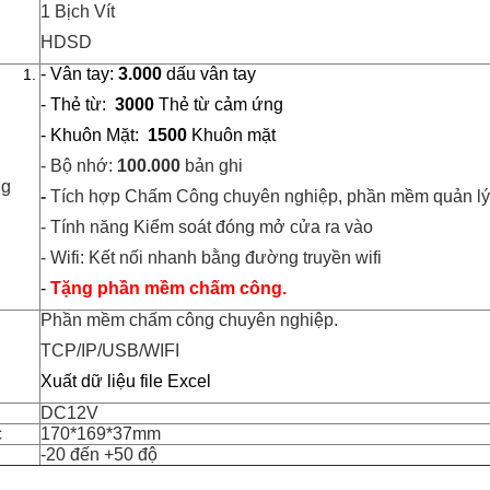
1 Bịch Vít
HDSD
- Vân tay:
3.000
dấu vân tay
- Thẻ từ:
3000
Thẻ từ cảm ứng
- Khuôn Mặt:
1500
Kh
u
ôn mặt
- Bộ nhớ:
100.000
bản ghi
ng
-
Tích hợp Chấm Công
chuyên nghiệp, phần mềm quản lý 
- Tính năng Kiểm soát đóng mở cửa ra vào
- Wifi: Kết nối nhanh bằng đường truyền wifi
-
Tặng phần mềm chấm công.
Phần mềm chấm công chuyên nghiệp.
TCP/IP/USB/
WIFI
Xuất dữ liệu file Excel
DC12V
c
170*169*37mm
-20 đến +50 độ