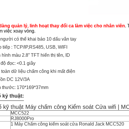
dàng quản lý, linh hoạt thay đổi ca làm việc cho nhân viên
.
m việc xoay vòng.
 người có thể khai báo 10 dấu vân tay
o tiếp : TCP/IP,RS485, USB,
WIFI
 hình màu 2.8” TFT hiển thị tên, ID
 độ
đọc: <0.1 giây
 toàn dữ liệu chấm công khi mất điện
uồn
DC 12V/3A
h thước:
170*169*37mm
 kỷ thuật:
 kỹ thuật Máy chấm công Kiểm soát Cửa wifi | 
MCC522
RJ8000Pro
1 Máy Chấm công kiểm soát cửa Ronald Jack MCC520