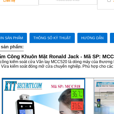
Liên hệ
IN SẢN PHẨM
THÔNG SỐ KỶ THUẬT
HƯỚNG DẪN
 sản phẩm:
m Công Khuôn Mặt Ronald Jack - Mã SP: MCC
ông kiểm soát cửa Vân tay MCC520 là dòng máy của thương h
Vừa kiểm soát đóng mở cửa chuyên nghiệp. Phù hợp cho các c