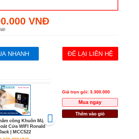
00.000 VNĐ
VNĐ
UA NHANH
ĐỂ LẠI LIÊN HỆ
Giá trọn gói:
3.300.000
Mua ngay
Thêm vào giỏ
hấm công Khuôn Mặt
Máy chấm công Vân tay Zkteco
Máy c
oát Cửa WIFI Ronald
| MCC509
Jack | MCC522
Regular
2.250.000 VNĐ
price