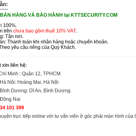
ẫn:
BÁN HÀNG VÀ BẢO HÀNH tại KTTSECURITY.COM
i 100%.
m trên
chưa bao gồm thuế 10% VAT
.
g: Tận nơi.
án: Thanh toán khi nhận hàng hoặc chuyển khoản.
 Theo yêu cầu riêng của Quý Khách.
t xin liên hệ:
 Chí Minh : Quận 12, TPHCM
Hà Nội: Hoàng Mai, Hà Nội
 Bình Dương: Dĩ An, Bình Dương
 Đồng Nai
34 101 399
huyện trực tiếp online với tư vấn viên ở góc phải màn hình của