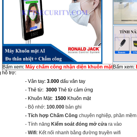
Bấm xem:
M
áy chấm công nhận diện khuôn mặt
Bấm xem:
 hỗ trợ:
- Vân tay:
3.000
dấu vân tay
- Thẻ từ:
3000
Thẻ từ cảm ứng
- Khuôn Mặt:
1500
Kh
u
ôn mặt
- Bộ nhớ:
100.000
bản ghi
- Tích hợp Chấm Công
chuyên nghiệp, phần mềm q
- Tín
h năng
Kiểm soát đóng mở cửa
ra vào
-
Wifi
: Kết nối nhanh bằng đường truyền wifi