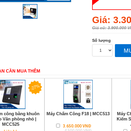
Regular
Giá: 3.3
price
Giá cũ: 3.900.000 
Số lượng
M
ẠN CẦN MUA THÊM
-27%
m công bằng khuôn
Máy Chấm Công F18 | MCC513
Máy C
o Văn phòng nhỏ |
Kiểm S
MCC525
Regular
3.650.000 VNĐ
price
4.500.000 VNĐ