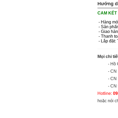
Hướng d
CAM KẾT 
- Hàng mớ
- Sản phẩ
- Giao hàn
- Thanh to
- Lắp đặt:
Mọi chi tiế
- Hồ
- CN 
- CN
- CN
Hotline:
09
hoặc nói c