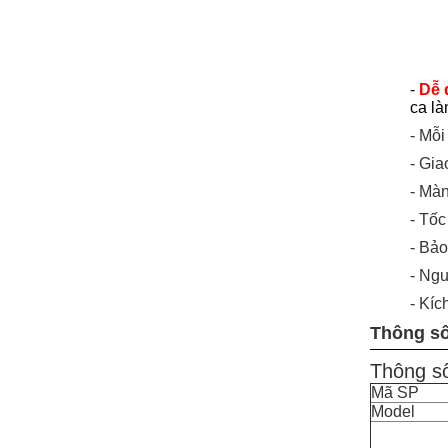
-
Dễ 
ca là
- Mỗi
- Gia
- Màn
-
T
ốc
- Bảo
- Ng
- Kíc
Thông số
Thông số
Mã SP
Model