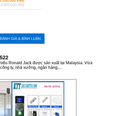
3.550.000 VNĐ
Regular
3.300.000 VNĐ
price
3.900.000 VNĐ
ĐÁNH GIÁ & BÌNH LUẬN
522
iệu Ronald Jack được sản xuất tại Malaysia. Vừa
ông ty, nhà xưởng, ngân hàng,...