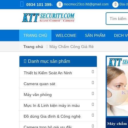
0934 101 399-
mocmoc23co.ltd@gmail.com
Địa c
TRANG CHỦ
WELCOME
SẢN PHẨM
DỊCH V
Chính sách vận chuyển, cài đặt
Trang chủ
Máy Chấm Công Giá Rẻ
Danh mục sản phẩm
DANH
MỤC
Thiết bị Kiểm Soát An Ninh
SẢN
PHẨM
Camera quan sát
Máy văn phòng
Thiết
bị
Mực In & Linh kiện máy in màu
Kiểm
Soát
An
Đồ dùng Gia đình & Công nghệ
Ninh
Camera trọn bộ giá ưu đãi