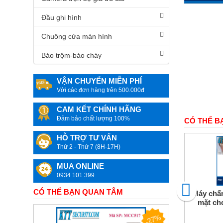
Camera
quan
Đầu ghi hình
sát
Chuông cửa màn hình
Máy
văn
Báo trộm-báo cháy
phòng
Mực
VẬN CHUYỂN MIỄN PHÍ
In
Với các đơn hàng trên 500.000đ
&
Linh
kiện
CAM KẾT CHÍNH HÃNG
máy
Đảm bảo chất lượng 100%
CÓ THỂ B
in
màu
HỖ TRỢ TƯ VẤN
Thứ 2 - Thứ 7 (8H-17H)
Đồ
dùng
MUA ONLINE
Gia
đình
0934 101 399
&
Công
CÓ THỂ BẠN QUAN TÂM
Máy chấ
nghệ
mặt ch
-27%
Camera