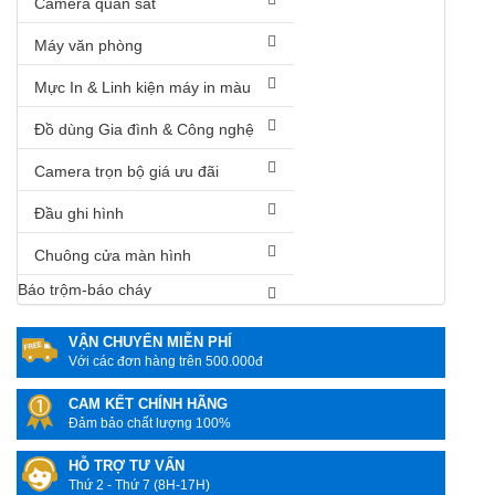
Camera quan sát
Máy văn phòng
Mực In & Linh kiện máy in màu
Đồ dùng Gia đình & Công nghệ
Camera trọn bộ giá ưu đãi
Đầu ghi hình
Chuông cửa màn hình
Báo trộm-báo cháy
VẬN CHUYỂN MIỄN PHÍ
Với các đơn hàng trên 500.000đ
CAM KẾT CHÍNH HÃNG
Đảm bảo chất lượng 100%
HỖ TRỢ TƯ VẤN
Thứ 2 - Thứ 7 (8H-17H)