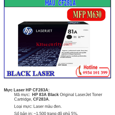
Mực Laser HP CF283A:
Mã mực:
HP 83A
Black
Original LaserJet Toner
Cartridge,
CF283A
.
Loại mực: Laser màu đen.
Số bản in: ~1.500 trang
độ phủ 5%
.