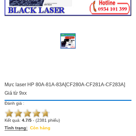
Đồ dùng Gia đình & Công
Camera trọn bộ giá ưu đãi
nghệ
Đầu ghi hình
Camera trọn bộ giá ưu đãi
Chuông cửa màn hình
Đầu ghi hình
Báo trộm-báo cháy
Chuông cửa màn hình
Hotline:
0934 101 399
Báo trộm-báo cháy
Hotline:
0934 101 399
Mực laser HP 80A-81A-83A[CF280A-CF281A-CF283A]
Giá từ 9xx
Đánh giá :
Kết quả:
4.7
/
5
-
(2381 phiếu)
Tình trạng:
Còn hàng