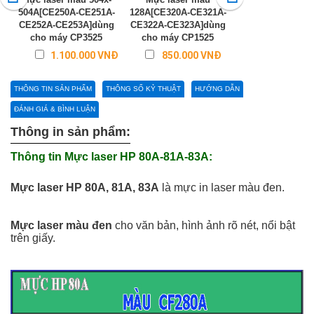
504A[CE250A-CE251A-
128A[CE320A-CE321A-
316(Đen,Xanh Và
CE252A-CE253A]dùng
CE322A-CE323A]dùng
dùng cho máy LB
cho máy CP3525
cho máy CP1525
Liên hệ
1.100.000 VNĐ
850.000 VNĐ
THÔNG TIN SẢN PHẨM
THÔNG SỐ KỶ THUẬT
HƯỚNG DẪN
ĐÁNH GIÁ & BÌNH LUẬN
Thông in sản phẩm:
Thông tin Mực laser HP 80A-81A-83A:
Mực laser HP 80A, 81A, 83A
là mực in laser màu đen.
Mực laser màu đen
cho văn bản, hình ảnh rõ nét, nổi bật
trên giấy.