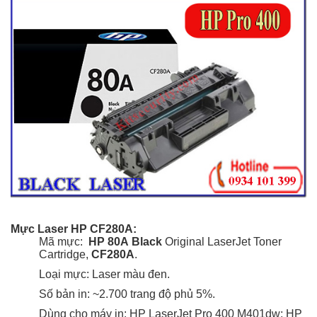
Mực Laser HP CF280A:
Mã mực:
HP 80A
Black
Original LaserJet Toner
Cartridge,
CF280A
.
Loại mực: Laser màu đen.
Số bản in: ~2.700 trang
độ phủ 5%
.
Dùng cho máy in: HP LaserJet Pro 400 M401dw; HP