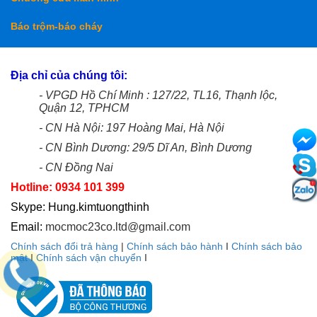
Báo trộm-báo cháy
Địa chỉ của chúng tôi:
- VPGD Hồ Chí Minh : 127/22, TL16, Thạnh lộc,
Quận 12, TPHCM
- CN Hà Nội: 197 Hoàng Mai, Hà Nội
- CN Bình Dương: 29/5 Dĩ An, Bình Dương
- CN Đồng Nai
Hotline: 0934 101 399
Skype: Hung.kimtuongthinh
Email:
mocmoc23co.ltd@gmail.com
Chính sách đổi trả hàng
|
Chính sách bảo hành
I
Chính sách bảo
mật
I
Chính sách vận chuyển
I