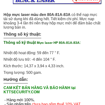
Hộp mực laser màu đen 80A-81A-83A
có thể nạp mực
tái sử dụng khi đã dùng hết. Tiết kiệm chi phí. Mực nạp
khoảng 3-4 lần thì nên thay hộp mực mới để đảm bảo chất
lượng bản in.
Thông số kỷ thuật:
Thông số kỹ thuật
:
Mực laser HP 80A-81A-83A
Nhiệt độ hoạt động: 59 đến 77 ° F.
Nhiệt độ lưu trữ: -4 đến 104 ° F.
Kích thước: 14,37 x 3,94 x 4,33 inch.
Trọng lượng: 500 gam.
Hướng dẫn:
CAM KẾT BÁN HÀNG VÀ BẢO HÀNH tại
KTTSECURITY.COM
- Hàng mới 100%.
- Sản phẩm trên
chưa bao gồm thuế 10% VAT
.