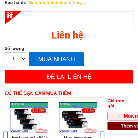
Bảo hành:
Bảo hành đến khi hết mực.
Liên hệ
Số lượng
MUA NHANH
ĐỂ LẠI LIÊN HỆ
CÓ THỂ BẠN CẦN MUA THÊM
Giá trọn
gói:
Mua 
Thêm và
Mực laser màu 504x-
Mực laser màu
Mực in laser màu