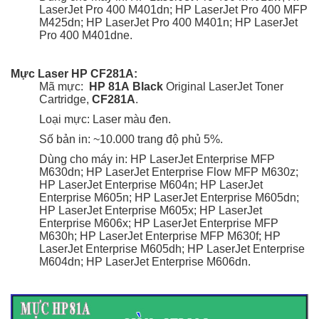
LaserJet Pro 400 M401dn; HP LaserJet Pro 400 MFP
M425dn; HP LaserJet Pro 400 M401n; HP LaserJet
Pro 400 M401dne.
Mực Laser HP CF281A:
Mã mực:
HP 81A
Black
Original LaserJet Toner
Cartridge,
CF281A
.
Loại mực: Laser màu đen.
Số bản in: ~10.000 trang
độ phủ 5%
.
Dùng cho máy in: HP LaserJet Enterprise MFP
M630dn; HP LaserJet Enterprise Flow MFP M630z;
HP LaserJet Enterprise M604n; HP LaserJet
Enterprise M605n; HP LaserJet Enterprise M605dn;
HP LaserJet Enterprise M605x; HP LaserJet
Enterprise M606x; HP LaserJet Enterprise MFP
M630h; HP LaserJet Enterprise MFP M630f; HP
LaserJet Enterprise M605dh; HP LaserJet Enterprise
M604dn; HP LaserJet Enterprise M606dn.