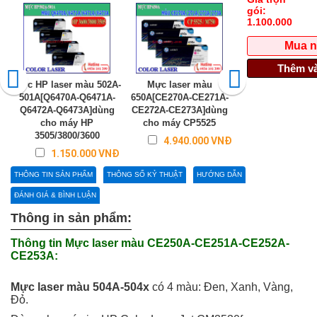
gói:
1.100.000
Mua 
Thêm và
Mực HP laser màu 502A-
Mực laser màu
Mực laser HP 80
501A[Q6470A-Q6471A-
650A[CE270A-CE271A-
83A[CF280A-CF
Q6472A-Q6473A]dùng
CE272A-CE273A]dùng
CF283A]
cho máy HP
cho máy CP5525
Liên hệ
3505/3800/3600
4.940.000 VNĐ
1.150.000 VNĐ
THÔNG TIN SẢN PHẨM
THÔNG SỐ KỶ THUẬT
HƯỚNG DẪN
ĐÁNH GIÁ & BÌNH LUẬN
Thông in sản phẩm:
Thông tin Mực laser màu CE250A-CE251A-CE252A-
CE253A:
Mực laser màu 504A-504x
có 4 màu: Đen, Xanh, Vàng,
Đỏ.