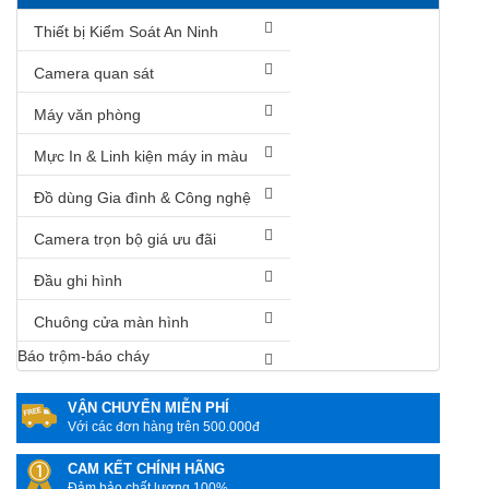
Thiết bị Kiểm Soát An Ninh
Camera quan sát
Máy văn phòng
Mực In & Linh kiện máy in màu
Đồ dùng Gia đình & Công nghệ
Camera trọn bộ giá ưu đãi
Đầu ghi hình
Chuông cửa màn hình
Báo trộm-báo cháy
VẬN CHUYỂN MIỄN PHÍ
Với các đơn hàng trên 500.000đ
CAM KẾT CHÍNH HÃNG
Đảm bảo chất lượng 100%