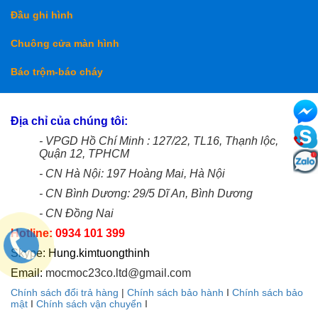
Đầu ghi hình
Chuông cửa màn hình
Báo trộm-báo cháy
Địa chỉ của chúng tôi:
- VPGD Hồ Chí Minh : 127/22, TL16, Thạnh lộc,
Quận 12, TPHCM
- CN Hà Nội: 197 Hoàng Mai, Hà Nội
- CN Bình Dương: 29/5 Dĩ An, Bình Dương
- CN Đồng Nai
Hotline: 0934 101 399
Skype: Hung.kimtuongthinh
Email:
mocmoc23co.ltd@gmail.com
Chính sách đổi trả hàng
|
Chính sách bảo hành
I
Chính sách bảo
mật
I
Chính sách vận chuyển
I