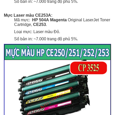
Số bản in: ~7.000 trang
độ phủ 5%
.
Mực Laser màu CE253A:
Mã mực:
HP 504A
Magenta
Original LaserJet Toner
Cartridge,
CE253
.
Loại mực: Laser màu Đỏ.
Số bản in: ~7.000 trang
độ phủ 5%
.