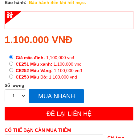
Bảo hành:
Bảo hành đến khi hết mực.
Regular
1.100.000 VNĐ
price
Giá mặc đinh:
1,100,000
vnđ
CE251 Màu xanh:
1,100,000
vnđ
CE252 Màu Vàng:
1,100,000
vnđ
CE253 Màu Đỏ:
1,100,000
vnđ
Số lượng
MUA NHANH
ĐỂ LẠI LIÊN HỆ
CÓ THỂ BẠN CẦN MUA THÊM
Giá trọn