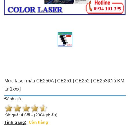
Đồ dùng Gia đình & Công
Camera trọn bộ giá ưu đãi
nghệ
Đầu ghi hình
Camera trọn bộ giá ưu đãi
Chuông cửa màn hình
Đầu ghi hình
Báo trộm-báo cháy
Chuông cửa màn hình
Hotline:
0934 101 399
Báo trộm-báo cháy
Hotline:
0934 101 399
Mực laser màu CE250A | CE251 | CE252 | CE253[Giá KM
từ 1xxx]
Đánh giá :
Kết quả:
4.6
/
5
-
(2004 phiếu)
Tình trạng:
Còn hàng