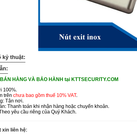
 kỷ thuật:
ẫn:
BÁN HÀNG VÀ BẢO HÀNH tại KTTSECURITY.COM
i 100%.
m trên
chưa bao gồm thuế 10% VAT
.
g: Tận nơi.
án: Thanh toán khi nhận hàng hoặc chuyển khoản.
 Theo yêu cầu riêng của Quý Khách.
t xin liên hệ: