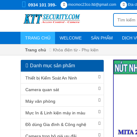
0934 101 399-
mocmoc23co.ltd@gmail.com
Địa c
TRANG CHỦ
WELCOME
SẢN PHẨM
DỊCH V
Chính sách vận chuyển, cài đặt
Trang chủ
Khóa điện từ - Phụ kiện
Danh mục sản phẩm
DANH
MỤC
Thiết bị Kiểm Soát An Ninh
SẢN
PHẨM
Camera quan sát
Máy văn phòng
Thiết
bị
Mực In & Linh kiện máy in màu
Kiểm
Soát
An
Đồ dùng Gia đình & Công nghệ
Ninh
Camera trọn bộ giá ưu đãi