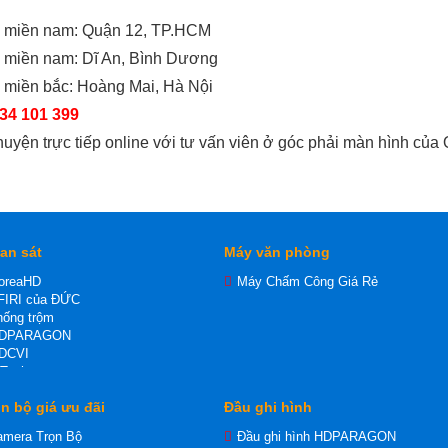
o miền nam: Quận 12, TP.HCM
o miền nam: Dĩ An, Bình Dương
 miền bắc: Hoàng Mai, Hà Nội
34 101 399
huyện trực tiếp online với tư vấn viên ở góc phải màn hình của
an sát
Máy văn phòng
oreaHD
Máy Chấm Công Giá Rẻ
FIRI của ĐỨC
ống trộm
HDPARAGON
DCVI
-Tech
P
n bộ giá ưu đãi
Đầu ghi hình
 Wifi dùng thẻ nhớ
DTVI
amera Trọn Bộ
Đầu ghi hình HDPARAGON