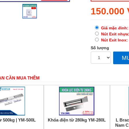
Regular
150.000
price
Giá mặc đinh:
Nút Exit nhựa
Nút Exit Inox:
Số lượng
M
ẠN CẦN MUA THÊM
ừ 500kg | YM-500L
Khóa điện từ 280kg YM-280L
L Brac
Nam C