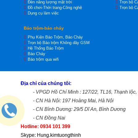
Đèn năng lượng mặt trời
Trọn bộ C
Đồ chơi-Thời trang-Công nghệ
Trọn bộ C
Dụng cụ làm việc
Báo trộm-báo cháy
Phụ Kiện Báo Trộm, Báo Cháy
Trọn bộ Báo trộm Không dây GSM
Hệ Thống Báo Trộm
Báo Cháy
Báo trộm qua wifi
Địa chỉ của chúng tôi:
- VPGD Hồ Chí Minh : 127/22, TL16, Thạnh lộ
- CN Hà Nội: 197 Hoàng Mai, Hà Nội
- CN Bình Dương: 29/5 Dĩ An, Bình Dương
- CN Đồng Nai
Hotline: 0934 101 399
Skype: Hung.kimtuongthinh