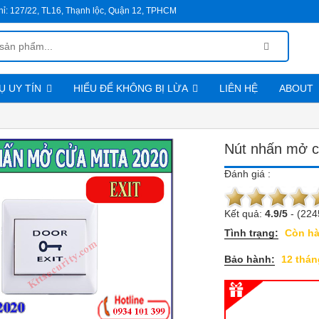
hỉ:
127/22, TL16, Thạnh lộc, Quận 12, TPHCM
Ụ UY TÍN
HIỂU ĐỂ KHÔNG BỊ LỪA
LIÊN HỆ
ABOUT
Chính sách đổi trả hàng
Qui trình mua hàng và thanh toán
Nút nhấn mở 
Đánh giá :
Kết quả:
4.9
/
5
-
(224
Tình trạng:
Còn h
Bảo hành:
12 thán