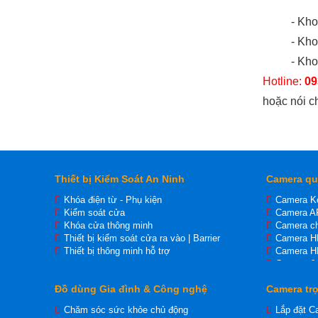
- Kh
- Kh
- Kho
Hotline:
09
hoặc nói c
Thiết bị Kiểm Soát An Ninh
Camera qu
Khóa điện từ - Phụ kiện
Camera K
Kiểm soát cửa
Camera A
Khóa cửa thông minh
Camera ch
Thiết bị kiểm soát cửa ra vào | Barrier
Camera 
Thiết bị thông minh hỗ trợ
Camera H
Camera J
Camera I
Đồ dùng Gia đình & Công nghệ
Camera trọ
Camera Ip
Camera H
Chăm sóc sức khỏe chủ động
Lắp đặt C