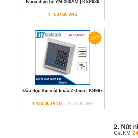
Khoá điện từ YM-280AM | KSP936
1.100.000 VNĐ
-39%
Đầu đọc thẻ,mật khẩu Zkteco | KS967
Regular
1.150.000 VNĐ
1.900.000 VNĐ
price
2.
Nút n
Giá KM:
24