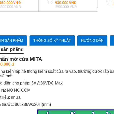
Regular
Regular
450.000 VNĐ
930.000 VNĐ
price
price
.800.000 VNĐ
950.000 VNĐ
IN SẢN PHẨM
THÔNG SỐ KỶ THUẬT
HƯỚNG DẪN
 sản phẩm:
hấn mở cửa MITA
0.000 đ
phụ kiện lắp hệ thống kiểm soát cửa ra vào, thường được lắp đặt 
 sẽ mở.
g điện cho phép: 3A@36VDC Max
 ra: NO NC COM
 liệu: nhựa
h thước:
86Lx86Wx20H(mm)