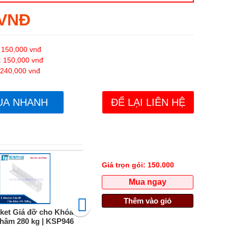
 VNĐ
150,000
vnđ
:
150,000
vnđ
240,000
vnđ
UA NHANH
ĐỂ LẠI LIÊN HỆ
Giá trọn gói:
150.000
Mua ngay
Thêm vào giỏ
ket Giá đỡ cho Khóa
Tay co thủy lực cửa Gỗ, Cửa
Khóa
hâm 280 kg | KSP946
Nhôm Kính | KSP930