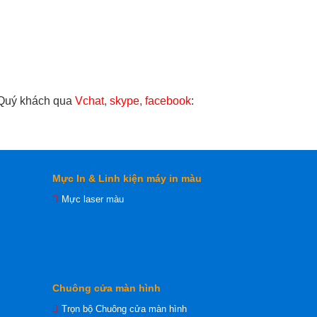
 Quý khách qua
Vchat, skype, facebook
:
Mực In & Linh kiện máy in màu
Mực laser màu
Chuông cửa màn hình
Trọn bộ Chuông cửa màn hình