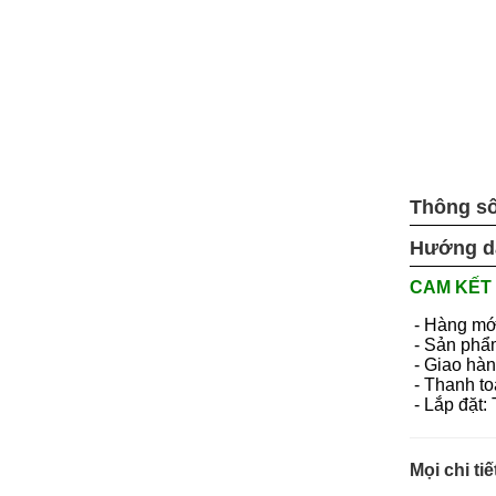
Thông số
Hướng d
CAM KẾT 
- Hàng mớ
- Sản phẩ
- Giao hàn
- Thanh to
- Lắp đặt:
Mọi chi tiế