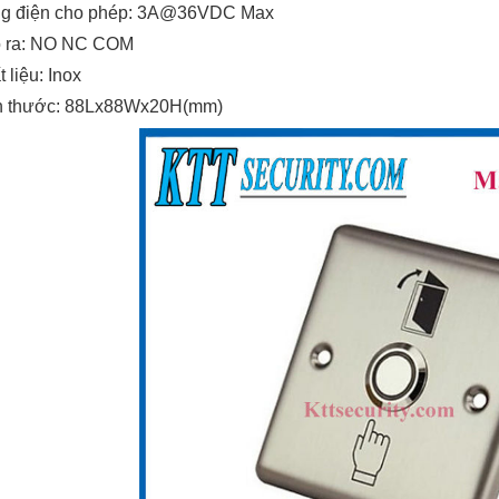
g điện cho phép: 3A@36VDC Max
 ra: NO NC COM
 liệu: Inox
h thước:
88Lx88Wx20H(mm)