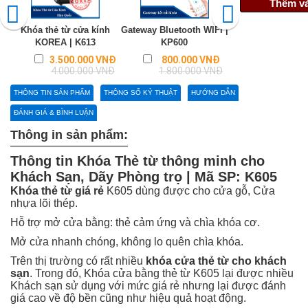
Thêm và
Khóa thẻ từ cửa kính
Gateway Bluetooth WIFI |
Khóa cửa điện
KOREA | K613
KP600
ASL2101S/K
WL|ASL2101S/
Regular
Regular
3.500.000 VNĐ
800.000 VNĐ
price
price
4.000.000 VNĐ
1.800.000 VNĐ
4.725.0
THÔNG TIN SẢN PHẨM
THÔNG SỐ KỶ THUẬT
HƯỚNG DẪN
ĐÁNH GIÁ & BÌNH LUẬN
Thông in sản phẩm:
Thông tin Khóa Thẻ từ thông minh cho
Khách Sạn, Dãy Phòng trọ | Mã SP: K605
Khóa thẻ từ giá rẻ
K605 dùng được cho cửa gỗ, Cửa
nhựa lõi thép.
Hỗ trợ mở cửa bằng: thẻ cảm ứng và chìa khóa cơ.
Mở cửa nhanh chóng, không lo quên chìa khóa.
Trên thị trường có rất nhiều
khóa cửa thẻ từ cho khách
sạn
. Trong đó, Khóa cửa bằng thẻ từ K605 lại được nhiều
Khách sạn sử dụng với mức giá rẻ nhưng lại được đánh
giá cao về độ bền cũng như hiệu quả hoạt động.