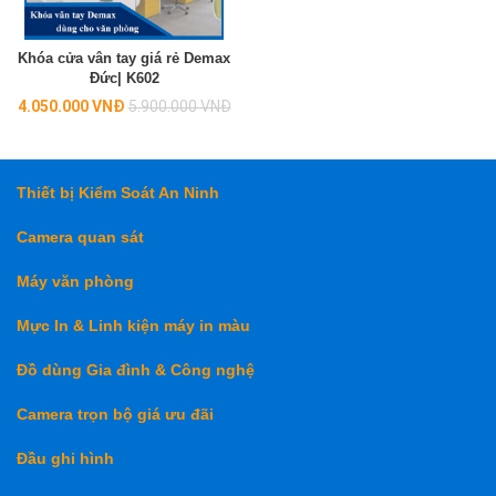
Khóa cửa vân tay giá rẻ Demax
Đức| K602
Regular
4.050.000 VNĐ
5.900.000 VNĐ
price
Thiết bị Kiểm Soát An Ninh
Camera quan sát
Máy văn phòng
Mực In & Linh kiện máy in màu
Đồ dùng Gia đình & Công nghệ
Camera trọn bộ giá ưu đãi
Đầu ghi hình