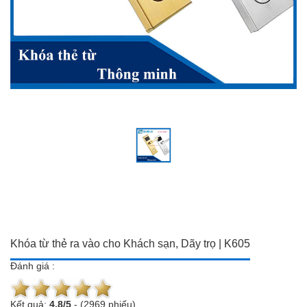
Đồ dùng Gia đình & Công
Camera trọn bộ giá ưu đãi
nghệ
Đầu ghi hình
Camera trọn bộ giá ưu đãi
Chuông cửa màn hình
Đầu ghi hình
Báo trộm-báo cháy
Chuông cửa màn hình
Hotline:
0934 101 399
Báo trộm-báo cháy
Hotline:
0934 101 399
Khóa từ thẻ ra vào cho Khách sạn, Dãy trọ | K605
Đánh giá :
Kết quả:
4.8
/
5
-
(2969 phiếu)