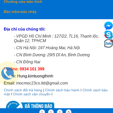
Chuông cửa màn hình
Báo trộm-báo cháy
Địa chỉ của chúng tôi:
- VPGD Hồ Chí Minh : 127/22, TL16, Thạnh lộc,
Quận 12, TPHCM
- CN Hà Nội: 197 Hoàng Mai, Hà Nội
- CN Bình Dương: 29/5 Dĩ An, Bình Dương
- CN Đồng Nai
Hotline: 0934 101 399
Skype: Hung.kimtuongthinh
Email:
mocmoc23co.ltd@gmail.com
Chính sách đổi trả hàng
|
Chính sách bảo hành
I
Chính sách bảo
mật
I
Chính sách vận chuyển
I
Zi