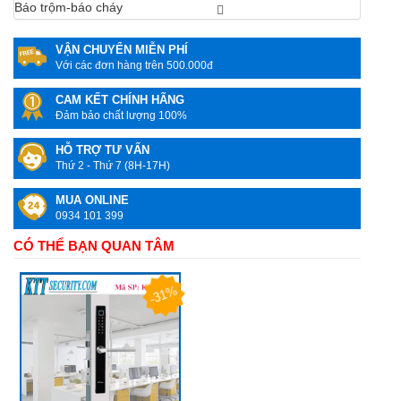
Báo trộm-báo cháy
VẬN CHUYỂN MIỄN PHÍ
Với các đơn hàng trên 500.000đ
CAM KẾT CHÍNH HÃNG
Đảm bảo chất lượng 100%
HỖ TRỢ TƯ VẤN
Thứ 2 - Thứ 7 (8H-17H)
MUA ONLINE
0934 101 399
CÓ THỂ BẠN QUAN TÂM
-31%