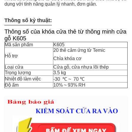
dụng với tính năng quản lý nhanh, đơn giản.
Thông số kỷ thuật:
Thông số của khóa cửa thẻ từ thông minh cửa
gỗ K605
Mã sản phẩm
K605
20 thẻ cảm ứng từ T
emic
Hỗ trợ
Chìa khóa cơ
Loại cửa
Cửa gỗ, cửa nhựa lõi thép
Trọng lượng
3.5 kg
Nhiệt độ làm việc
-30 ℃ ~ 70 ℃
Độ ẩm
10% ~ 93% RH