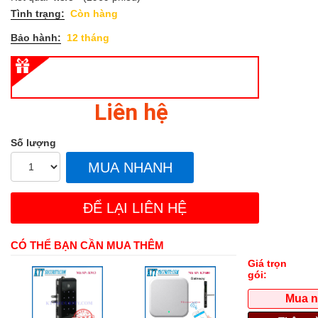
Tình trạng:
Còn hàng
Bảo hành:
12 tháng
Liên hệ
Số lượng
MUA NHANH
ĐỂ LẠI LIÊN HỆ
CÓ THỂ BẠN CẦN MUA THÊM
Giá trọn
gói:
Mua 