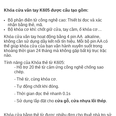
Khóa cửa vân tay K605 được cấu tạo gồm:
Bộ phận điện tử công nghệ cao: Thiết bị đọc và xác
nhận bằng thẻ, mã.
Bộ khóa cơ khí: chốt giữ cửa, tay cầm, ổ khóa cơ…
Khóa cửa vân tay hoạt động bằng 4 pin AA
alkaline
,
không cần sử dụng dây kết nối tín hiệu. Mỗi bộ pin AA có
thể giúp khóa cửa của bạn vận hành xuyên suốt trong
khoảng thời gian 24 tháng mà không gặp bất kỳ trục trặc
nào.
Tính năng của Khóa thẻ từ K605:
- Hỗ trợ 20 thẻ từ cảm ứng công nghệ chống sao
chép.
- Thẻ từ, cùng khóa cơ.
- Tự động chốt khi đóng.
Thời gian đọc thẻ nhanh 0.1s
-
- Sử dụng lắp đặt cho
cửa gỗ, cửa nhựa lõi thép
.
Khóa cửa bằng thẻ từ được nhiều đơn cho thuê nhà trọ sử